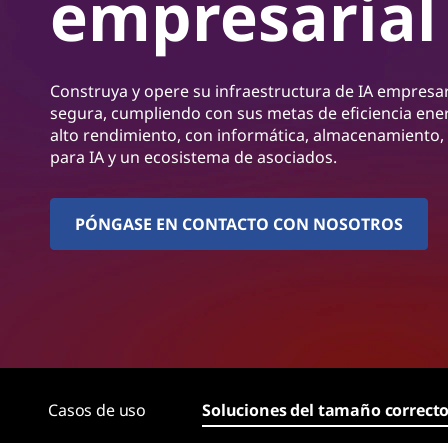
empresarial
n
c
i
p
Construya y opere su infraestructura de IA empresa
a
segura, cumpliendo con sus metas de eficiencia ener
l
alto rendimiento, con informática, almacenamiento, 
para IA y un ecosistema de asociados.
PÓNGASE EN CONTACTO CON NOSOTROS
Casos de uso
Soluciones del tamaño correct