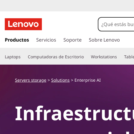
I
r
Productos
Servicios
Soporte
Sobre Lenovo
a
l
Laptops
Computadoras de Escritorio
Workstations
Tabl
c
o
n
t
Servers storage
>
Solutions
> Enterprise AI
e
n
i
Infraestruct
d
o
p
r
i