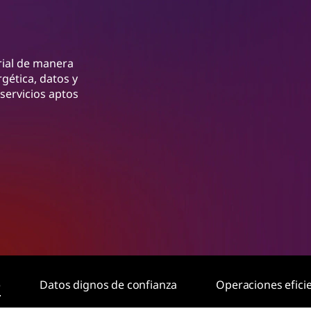
rial de manera
gética, datos y
servicios aptos
o
Datos dignos de confianza
Operaciones efici