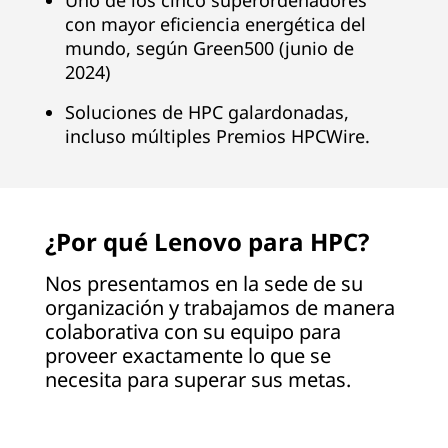
Uno de los cinco superordenadores
con mayor eficiencia energética del
s
mundo, según Green500 (junio de
u
2024)
p
Soluciones de HPC galardonadas,
incluso múltiples Premios HPCWire.
e
r
¿Por qué Lenovo para HPC?
o
Nos presentamos en la sede de su
r
organización y trabajamos de manera
d
colaborativa con su equipo para
proveer exactamente lo que se
e
necesita para superar sus metas.
n