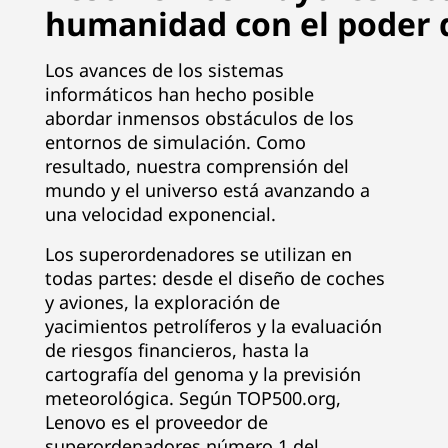
humanidad con el poder 
|
P
Los avances de los sistemas
informáticos han hecho posible
r
abordar inmensos obstáculos de los
entornos de simulación. Como
o
resultado, nuestra comprensión del
mundo y el universo está avanzando a
v
una velocidad exponencial.
e
Los superordenadores se utilizan en
e
todas partes: desde el diseño de coches
y aviones, la exploración de
d
yacimientos petrolíferos y la evaluación
de riesgos financieros, hasta la
o
cartografía del genoma y la previsión
meteorológica. Según TOP500.org,
r
Lenovo es el proveedor de
superordenadores número 1 del