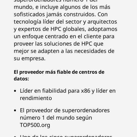
n
mundo, e incluye algunos de los más
ú
sofisticados jamás construidos. Con
tecnología líder del sector y arquitectos
m
y expertos de HPC globales, adoptamos
un enfoque centrado en el cliente para
e
proveer las soluciones de HPC que
mejor se adapten a las necesidades de
r
su empresa.
o
El proveedor más fiable de centros de
datos:
u
Líder en fiabilidad para x86 y líder en
n
rendimiento
o
El proveedor de superordenadores
número 1 del mundo según
d
TOP500.org
e