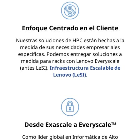
a
d
Enfoque Centrado en el Cliente
o
Nuestras soluciones de HPC están hechas a la
r
medida de sus necesidades empresariales
específicas. Podemos entregar soluciones a
e
medida para racks con Lenovo Everyscale
(antes LeSI).
Infraestructura Escalable de
s
Lenovo (LeSI)
.
e
n
t
o
Desde Exascale a Everyscale™
d
Como líder global en Informática de Alto