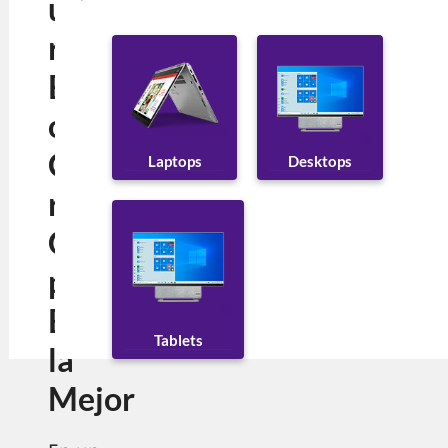
utado
ra de
Escrit
orio
Comp
Desktops
Laptops
rar?
Guía
para
Elegir
Tablets
la
Mejor