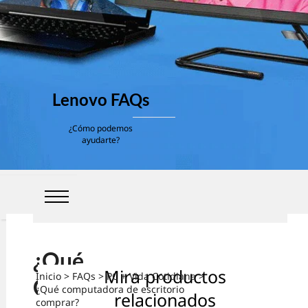
Lenovo FAQs
¿Cómo podemos
ayudarte?
¿Qué
Mira productos
Inicio
>
FAQs
>
PC + Vida Cotidiana
>
Comp
¿Qué computadora de escritorio
relacionados
comprar?