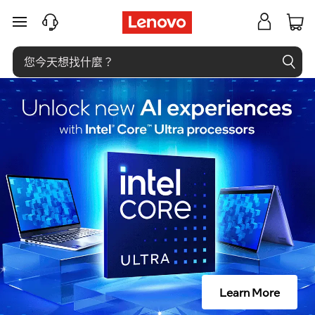
什
跳至主要內容
么
是
资
源
监
控
器
（
Learn More
R