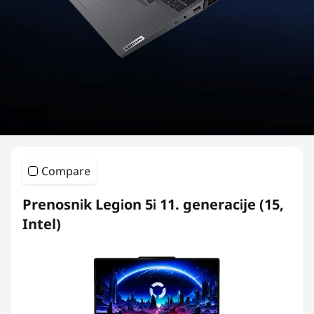
i
e
s
G
a
m
Compare
i
Prenosnik Legion 5i 11. generacije (15,
n
Intel)
g
L
a