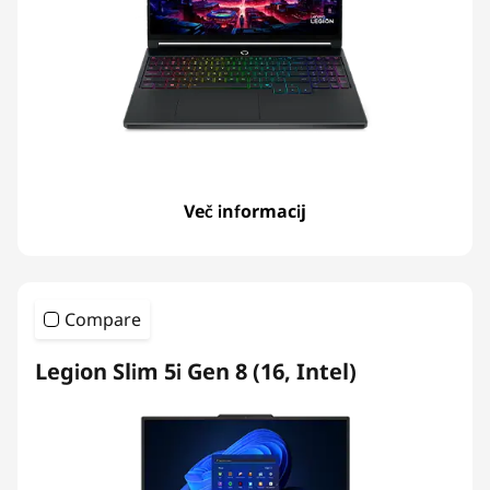
p
t
o
p
s
Več informacij
Compare
Legion Slim 5i Gen 8 (16, Intel)