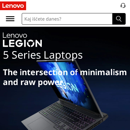
L
e
g
i
5 Series Laptops
o
n
The intersection of minimalism
5
and raw power
S
e
r