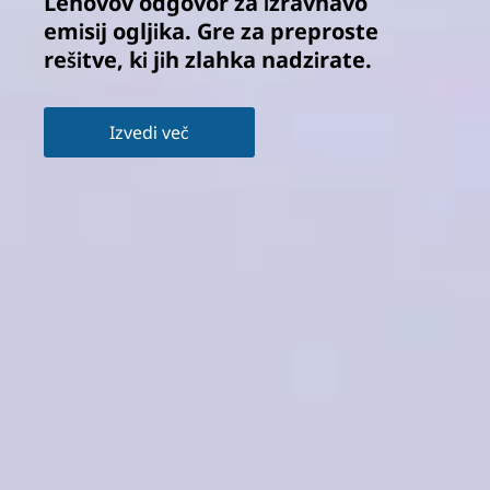
Lenovov odgovor za izravnavo
emisij ogljika. Gre za preproste
rešitve, ki jih zlahka nadzirate.
Izvedi več