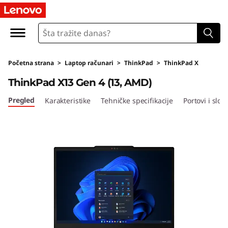
T
h
i
Početna strana
>
Laptop računari
>
ThinkPad
>
ThinkPad X
n
ThinkPad X13 Gen 4 (13, AMD)
k
Pregled
Karakteristike
Tehničke specifikacije
Portovi i sloto
P
a
d
X
1