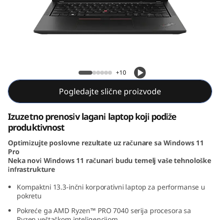
3
G
e
n
ThinkPad X13 Gen 4 (13, AMD)
+10
4
Pogledajte slične proizvode
(
Izuzetno prenosiv lagani laptop koji podiže
1
produktivnost
Optimizujte poslovne rezultate uz računare sa Windows 11
3
Pro
Neka novi Windows 11 računari budu temelj vaše tehnološke
,
infrastrukture
A
Kompaktni 13.3-inčni korporativni laptop za performanse u
pokretu
M
Pokreće ga AMD Ryzen™ PRO 7040 serija procesora sa
Ryzen veštačkom inteligencijom