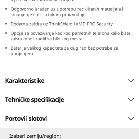
D
Odgovorno izrađen uz upotrebu recikliranih materijala i
smanjenje emisija tokom proizvodnje
)
Dodatna zaštita uz ThinkShield i AMD PRO Security
Opcije za povezivanje kao kod pametnih telefona kako biste
zaista mogli raditi sa bilo kog mesta
Baterija velikog kapaciteta za dug rad bez potrebe za
punjenjem
Karakteristike
Tehničke specifikacije
Ozbiljna snaga da projurite kroz dan
S kompaktnim dizajnom, dugotrajnom
Portovi i slotovi
PERFORMANSE
baterijom i lakom konstrukcijom, Lenovo
ThinkPad X13 Gen 4 laptop je prenosivi
poslovna mašina. AMD Ryzen™ PRO 7040 serija
Procesor
Izaberi zemlju/region: