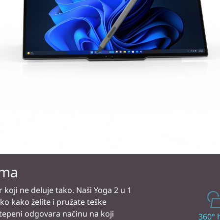
tne rashladne motore da sprečimo
Pomoću ThinkPad-a, senzori
e to u vašem krilu ili na stolu, koliku
360° 
inteligentno hlađenje takođe