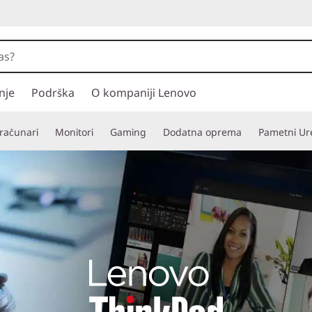
nje
Podrška
O kompaniji Lenovo
 računari
Monitori
Gaming
Dodatna oprema
Pametni Ure