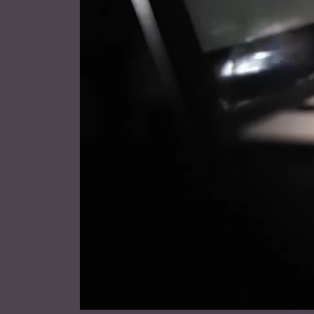
Majstori mobilnosti
Više od svega potrebno vam je da se osloniti
Ko ima vremena da traži utičnice? Zato su n