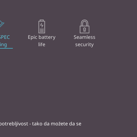
SPEC
Epic battery
Seamless
ing
life
security
otrebljivost - tako da možete da se