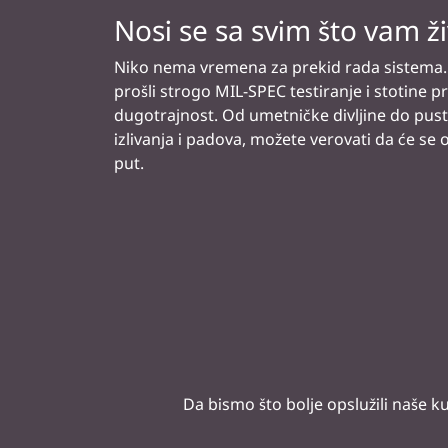
trajanju baterije. Ipak kada vam treba pun
napuniti bateriju čak 80% tokom puaze za r
Da bismo što bolje opslužili naše 