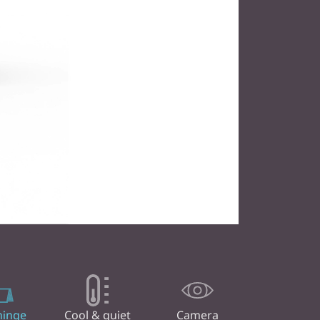
hinge
Cool & quiet
Camera
cover