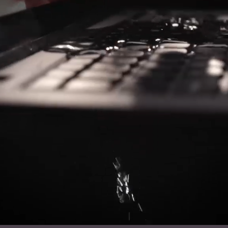
 na svoj uređaj - posebno u pokretu.
aši uređaji poznati po epskom