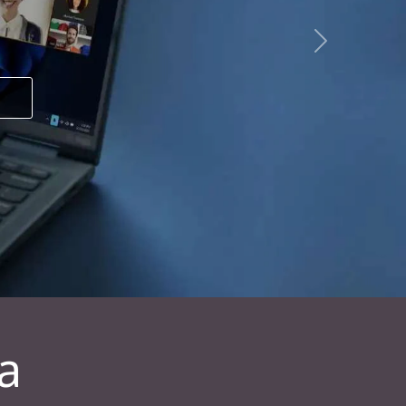
Next
a