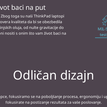
jene, brzim punjenjem možete
MIL-
učak.
test
Odličan dizajn
kupce, fokusiramo se na poboljšanje procesa, ergonomiju i up
fokusirate na postizanje rezultata za vaše poslovanje.