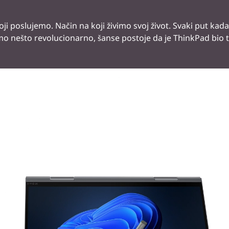
oji poslujemo. Način na koji živimo svoj život. Svaki put k
mo nešto revolucionarno, šanse postoje da je ThinkPad bio t