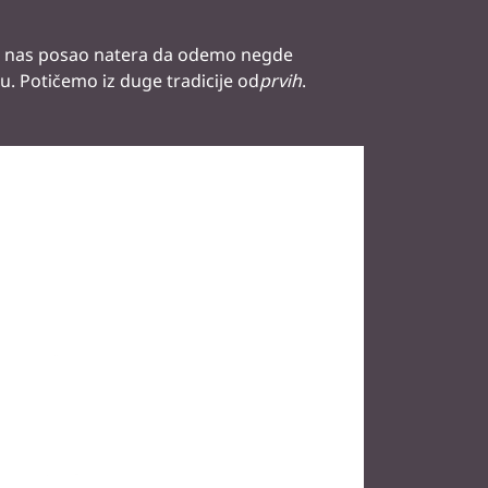
ada nas posao natera da odemo negde
u. Potičemo iz duge tradicije od
prvih
.