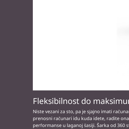
Ostaje cool
Na naše računare smo dizajnirali Inteligen
pregrevanje i da obezbedimo tiše iskustvo. 
otkrivaju kako se laptopovi koriste - bilo da j
temperaturu sistem može da se podnese. A 
obezbeđuje mirnije i pouzdanije iskustvo.