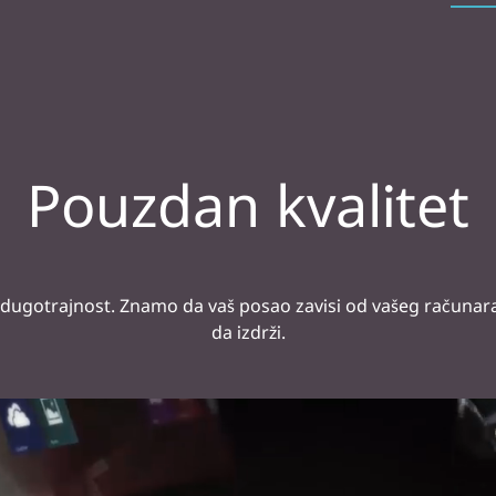
Pouzdan kvalitet
 dugotrajnost. Znamo da vaš posao zavisi od vašeg računara.
da izdrži.