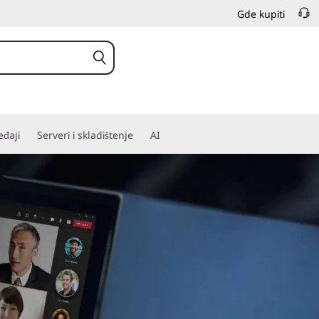
Gde kupiti
đaji
Serveri i skladištenje
AI