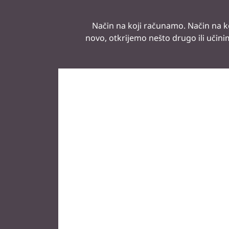
Način na koji računamo. Način na k
novo, otkrijemo nešto drugo ili učini