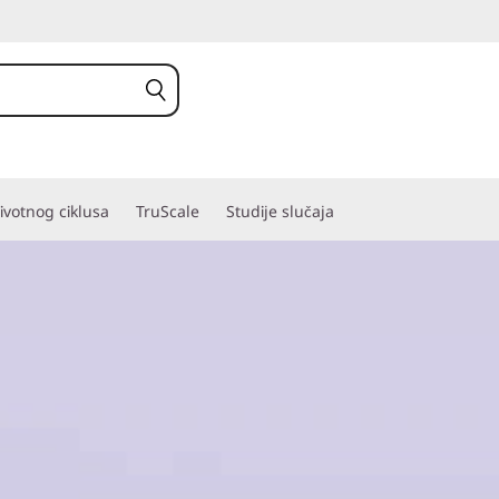
ivotnog ciklusa
TruScale
Studije slučaja