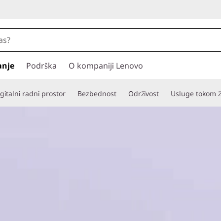
anje
Podrška
O kompaniji Lenovo
gitalni radni prostor
Bezbednost
Održivost
Usluge tokom ž