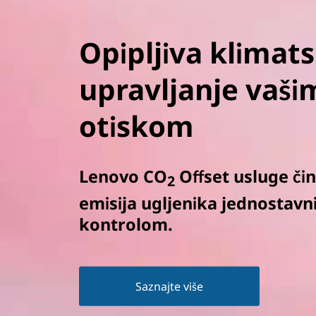
Opipljiva klimats
upravljanje vaš
otiskom
Lenovo CO
Offset usluge či
2
emisija ugljenika jednostav
kontrolom.
Saznajte više