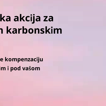
ka akcija za
im karbonskim
ne kompenzaciju
nim i pod vašom