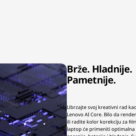
Brže. Hladnije.
Pametnije.
Ubrzajte svoj kreativni rad ka
Lenovo AI Core. Bilo da rende
ili radite kolor korekciju za fi
laptop će primeniti optimaln