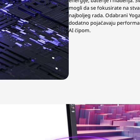
energije, baterije i hlađenja. S
mogli da se fokusirate na stv
najboljeg rada. Odabrani Yoga
dodatno pojačavaju perform
AI čipom.