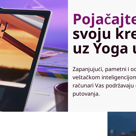
Pojačajt
svoju kr
uz Yoga 
Zapanjujući, pametni i o
veštačkom inteligencijom
računari Vas podržavaju
putovanja.