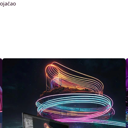
pojačao