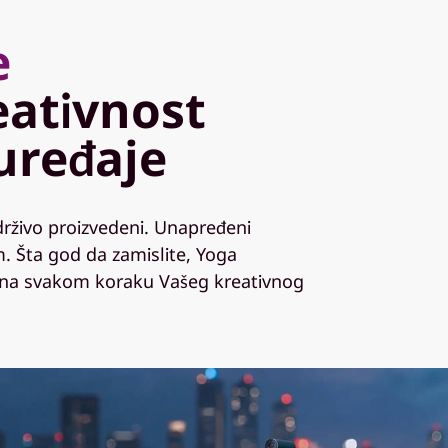
e
eativnost
uređaje
drživo proizvedeni. Unapređeni
. Šta god da zamislite, Yoga
 na svakom koraku Vašeg kreativnog