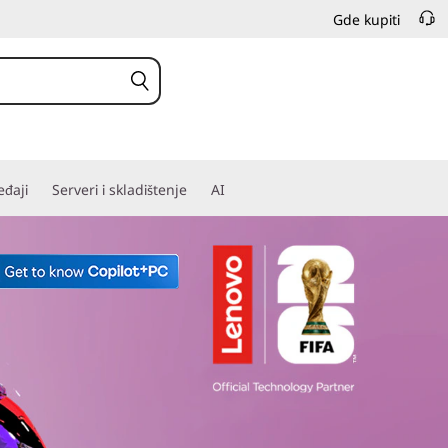
Gde kupiti
Yoga iskustvo
Saznajte više
đaji
Serveri i skladištenje
AI