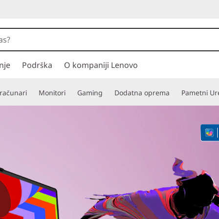
nje
Podrška
O kompaniji Lenovo
 računari
Monitori
Gaming
Dodatna oprema
Pametni Ure