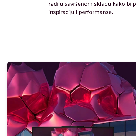
radi u savršenom skladu kako bi 
inspiraciju i performanse.
r
a
č
u
n
a
r
i