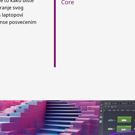
ve to kako biste
Core
aranje svog
 laptopovi
anse posvećenim