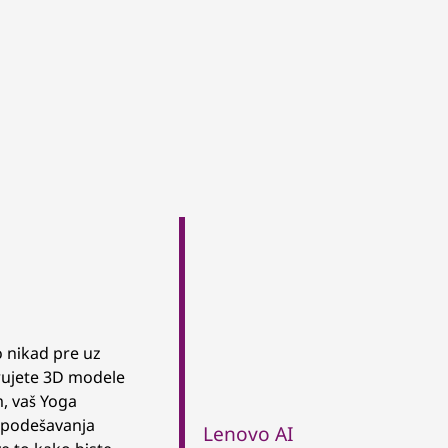
o nikad pre uz
rujete 3D modele
lm, vaš Yoga
a podešavanja
Lenovo AI