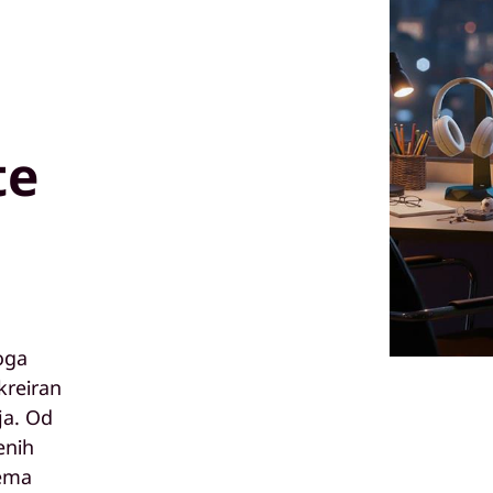
te
oga
kreiran
ja. Od
enih
tema