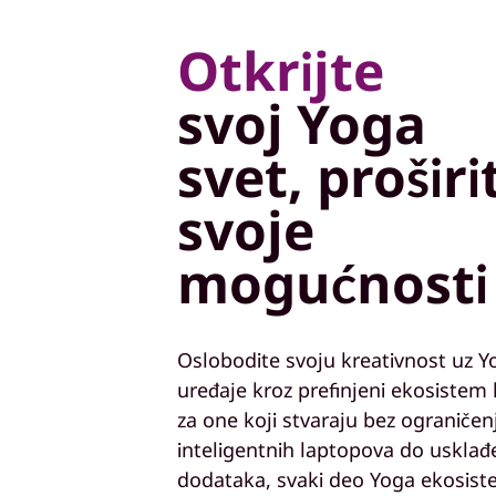
j
Otkrijte
svoj Yoga
e
svet, proširi
d
svoje
n
mogućnosti
o
m
Oslobodite svoju kreativnost uz Y
uređaje kroz prefinjeni ekosistem 
P
za one koji stvaraju bez ograničen
inteligentnih laptopova do usklađ
C
dodataka, svaki deo Yoga ekosis