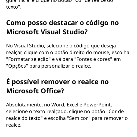
d
guia inicial e clique no botão "Cor de realce do
texto".
a
Como posso destacar o código no
M
Microsoft Visual Studio?
i
No Visual Studio, selecione o código que deseja
realçar, clique com o botão direito do mouse, escolha
c
"Formatar seleção" e vá para "Fontes e cores" em
r
"Opções" para personalizar o realce.
o
É possível remover o realce no
Microsoft Office?
s
Absolutamente, no Word, Excel e PowerPoint,
o
selecione o texto realçado, clique no botão "Cor de
realce do texto" e escolha "Sem cor" para remover o
f
realce.
t