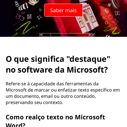
i
Saber mais
c
a
d
e
O que significa "destaque"
s
no software da Microsoft?
t
a
Refere-se à capacidade das ferramentas da
Microsoft de marcar ou enfatizar texto específico em
q
um documento, email ou outro conteúdo,
preservando seu contexto.
u
Como realço texto no Microsoft
e
Word?