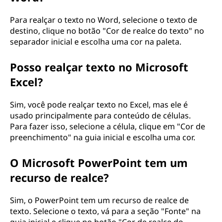
n
Para realçar o texto no Word, selecione o texto de
o
destino, clique no botão "Cor de realce do texto" no
separador inicial e escolha uma cor na paleta.
s
Posso realçar texto no Microsoft
o
Excel?
f
Sim, você pode realçar texto no Excel, mas ele é
t
usado principalmente para conteúdo de células.
Para fazer isso, selecione a célula, clique em "Cor de
w
preenchimento" na guia inicial e escolha uma cor.
a
O Microsoft PowerPoint tem um
recurso de realce?
r
Sim, o PowerPoint tem um recurso de realce de
e
texto. Selecione o texto, vá para a seção "Fonte" na