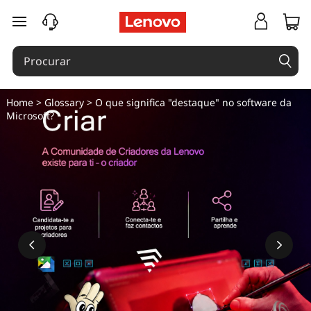
O
saltar para o conteúdo principal
q
u
e
Home
>
Glossary
> O que significa "destaque" no software da
Microsoft?
s
i
g
n
i
f