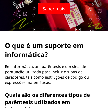
ê
Saber mais
n
t
e
s
O que é um suporte em
i
informática?
s
Em informática, um parêntesis é um sinal de
e
pontuação utilizado para incluir grupos de
caracteres, tais como instruções de código ou
m
expressões matemáticas.
c
Quais são os diferentes tipos de
parêntesis utilizados em
o