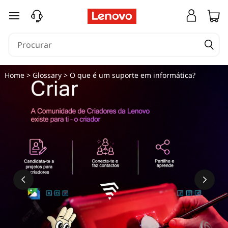
O
saltar para o conteúdo principal
q
u
e
Home
>
Glossary
> O que é um suporte em informática?
é
u
m
p
a
r