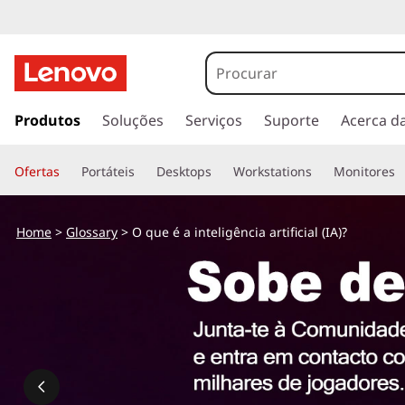
s
a
Produtos
Soluções
Serviços
Suporte
Acerca d
l
t
Ofertas
Portáteis
Desktops
Workstations
Monitores
a
r
p
Home
>
Glossary
> O que é a inteligência artificial (IA)?
a
r
a
o
c
o
n
t
e