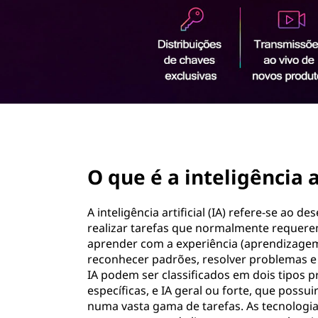
ú
d
o
p
r
i
n
c
i
page hero 2/3
p
a
O que é a inteligência ar
l
A inteligência artificial (IA) refere-se ao
realizar tarefas que normalmente requerem
aprender com a experiência (aprendizage
reconhecer padrões, resolver problemas e
IA podem ser classificados em dois tipos pr
específicas, e IA geral ou forte, que poss
numa vasta gama de tarefas. As tecnologi