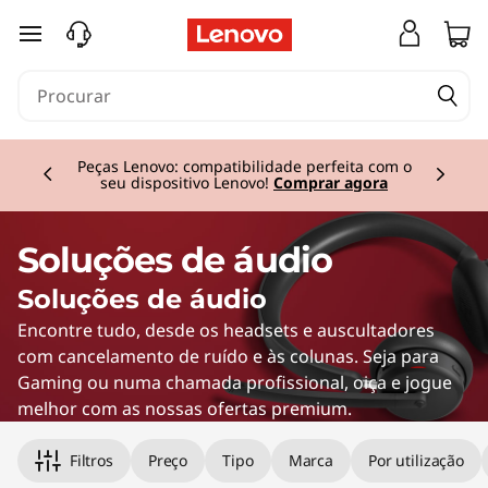
Á
saltar para o conteúdo principal
u
d
Currently displaying item 2 of 3
i
Peças Lenovo: compatibilidade perfeita com o
seu dispositivo Lenovo!
Comprar agora
o
Soluções de áudio
Soluções de áudio
Encontre tudo, desde os headsets e auscultadores
com cancelamento de ruído e às colunas. Seja para
Gaming ou numa chamada profissional, oiça e jogue
melhor com as nossas ofertas premium.
Filtros
Preço
Tipo
Marca
Por utilização