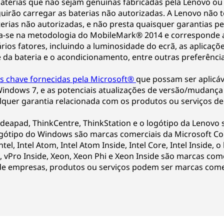
aterias que não sejam genuínas fabricadas pela Lenovo ou 
uirão carregar as baterias não autorizadas. A Lenovo não 
ias não autorizadas, e não presta quaisquer garantias pel
seia-se na metodologia do MobileMark® 2014 e corresponde
rios fatores, incluindo a luminosidade do ecrã, as aplicaçõe
e da bateria e o acondicionamento, entre outras preferência
s chave fornecidas pela Microsoft®
que possam ser aplicáv
indows 7, e as potenciais atualizações de versão/mudança 
lquer garantia relacionada com os produtos ou serviços de 
 Ideapad, ThinkCentre, ThinkStation e o logótipo da Lenovo
gótipo do Windows são marcas comerciais da Microsoft Cor
ntel, Intel Atom, Intel Atom Inside, Intel Core, Intel Inside, o
, vPro Inside, Xeon, Xeon Phi e Xeon Inside são marcas come
de empresas, produtos ou serviços podem ser marcas comer