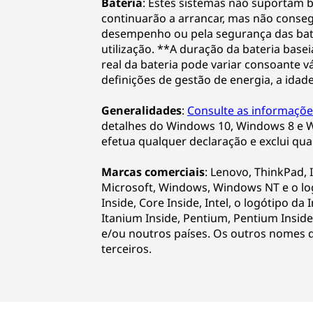
n
Bateria
: Estes sistemas não suportam b
continuarão a arrancar, mas não conseg
o
desempenho ou pela segurança das bater
utilização. **A duração da bateria ba
v
real da bateria pode variar consoante vá
definições de gestão de energia, a idad
o
Generalidades
:
Consulte as informaçõe
T
detalhes do Windows 10, Windows 8 e W
efetua qualquer declaração e exclui qua
h
Marcas comerciais
: Lenovo, ThinkPad,
i
Microsoft, Windows, Windows NT e o lo
Inside, Core Inside, Intel, o logótipo da I
n
Itanium Inside, Pentium, Pentium Inside
e/ou noutros países. Os outros nomes 
k
terceiros.
P
a