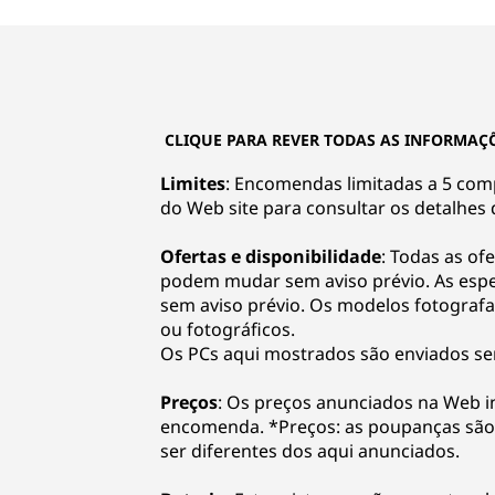
t
r
a
CLIQUE PARA REVER TODAS AS INFORMAÇ
b
Limites
: Encomendas limitadas a 5 com
do Web site para consultar os detalhes
a
Ofertas e disponibilidade
: Todas as ofe
l
podem mudar sem aviso prévio. As espe
h
sem aviso prévio. Os modelos fotografad
ou fotográficos.
o
Os PCs aqui mostrados são enviados se
L
Preços
: Os preços anunciados na Web in
encomenda. *Preços: as poupanças são
e
ser diferentes dos aqui anunciados.