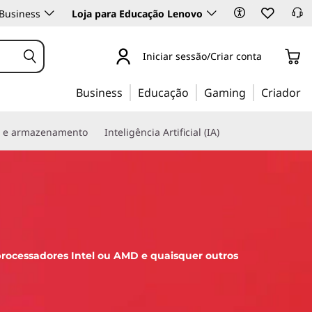
Business
Loja para Educação Lenovo
Iniciar sessão/Criar conta
Business
Educação
Gaming
Criador
s e armazenamento
Inteligência Artificial (IA)
processadores Intel ou AMD e quaisquer outros