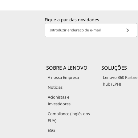
d
Fique a par das novidades
P
Introduzir endereço de e-mail
1
6
s
SOBRE A LENOVO
SOLUÇÕES
A nossa Empresa
Lenovo 360 Partne
hub (LPH)
Notícias
Acionistas e
Investidores
Compliance (inglês dos
EUA)
ESG