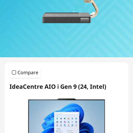
A
I
O
5
0
0
Compare
S
IdeaCentre AIO i Gen 9 (24, Intel)
e
r
i
e