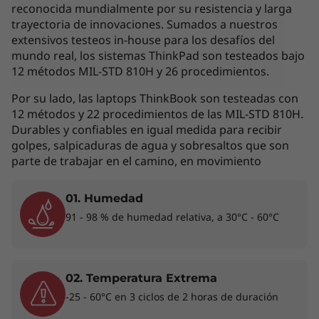
interpretada como un compromiso
reconocida mundialmente por su resistencia y larga
contractual. Te invitamos a revisar las
trayectoria de innovaciones. Sumados a nuestros
extensivos testeos in-house para los desafíos del
características específicas para cada producto
mundo real, los sistemas ThinkPad son testeados bajo
antes de realizar la compra online en la sección
12 métodos MIL-STD 810H y 26 procedimientos.
'Ver Modelos' de esta misma página, o con un
asesor de ventas si es en una tienda física.
Por su lado, las laptops ThinkBook son testeadas con
12 métodos y 22 procedimientos de las MIL-STD 810H.
Durables y confiables en igual medida para recibir
golpes, salpicaduras de agua y sobresaltos que son
Los accesorios exhibidos no están incluidos
parte de trabajar en el camino, en movimiento
01. Humedad
Rendimiento de ensueño en todas partes
91 - 98 % de humedad relativa, a 30°C - 60°C
®
®
Con procesadores Intel
Core™ 7i vPro
de
hasta 12va generación y memoria de hasta 32
GB, el ThinkPad X1 Nano puede con todo sin
02. Temperatura Extrema
esfuerzo. Diseñada teniendo en cuenta el
-25 - 60°C en 3 ciclos de 2 horas de duración
rendimiento y la capacidad de respuesta en