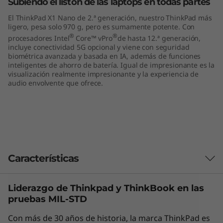
Subiendo el listón de las laptops en todas partes
1
El ThinkPad X1 Nano de 2.ª generación, nuestro ThinkPad más
ligero, pesa solo 970 g, pero es sumamente potente. Con
3
®
®
procesadores Intel
Core™ vPro
de hasta 12.ª generación,
incluye conectividad 5G opcional y viene con seguridad
"
biométrica avanzada y basada en IA, además de funciones
inteligentes de ahorro de batería. Igual de impresionante es la
,
visualización realmente impresionante y la experiencia de
audio envolvente que ofrece.
I
n
t
Características
e
l
Liderazgo de Thinkpad y
ThinkBook
en las
Las características de cada producto pueden
pruebas MIL-STD
)
variar según el país de adquisición del mismo,
por lo que la siguiente descripción no debe ser
Con más de 30 años de historia, la marca ThinkPad es