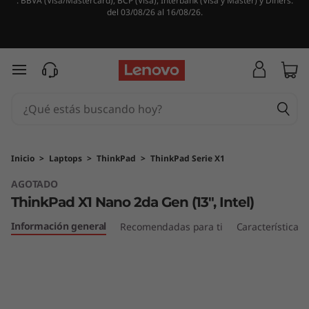
. BBVA (Visa/Mastercard), BCP (Visa), Interbank (Visa y Master) y Diners.
T
del 03/08/26 al 16/08/26.
h
i
Ir al contenido principal
n
k
P
Inicio
>
Laptops
>
ThinkPad
>
ThinkPad Serie X1
AGOTADO
a
ThinkPad X1 Nano 2da Gen (13", Intel)
d
Información general
Recomendadas para ti
Características
X
1