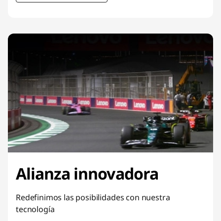
l
e
t
s
y
m
á
s
Alianza innovadora
Redefinimos las posibilidades con nuestra
tecnología