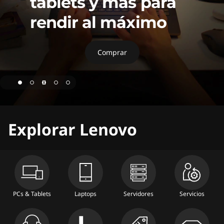
i
tablets y más para
rendir al máximo
a
l
Comprar
d
e
L
page hero 1/5 Elige tu favorito y disfruta grandes ofertas 
Explorar Lenovo
e
n
o
v
PCs & Tablets
Laptops
Servidores
Servicios
o