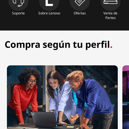
:
Soporte
Sobre Lenovo
Ofertas
Venta de
C
Partes
o
Compra según tu perfil
.
m
p
r
a
l
a
p