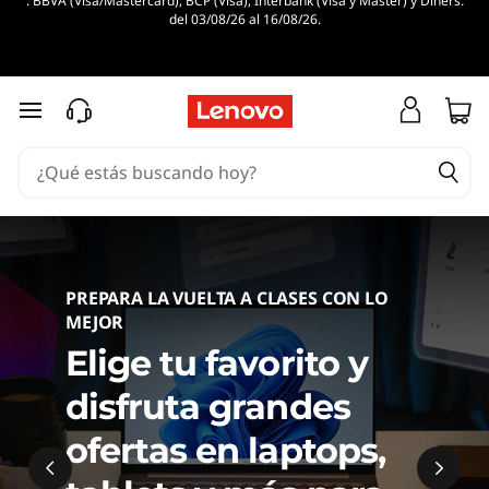
. BBVA (Visa/Mastercard), BCP (Visa), Interbank (Visa y Master) y Diners.
T
del 03/08/26 al 16/08/26.
i
Conoce
e
Lenovo Pro
Ingresa
Ir al contenido principal
n
d
a
o
PREPARA LA VUELTA A CLASES CON LO
MEJOR
f
Elige tu favorito y
i
disfruta grandes
c
ofertas en laptops,