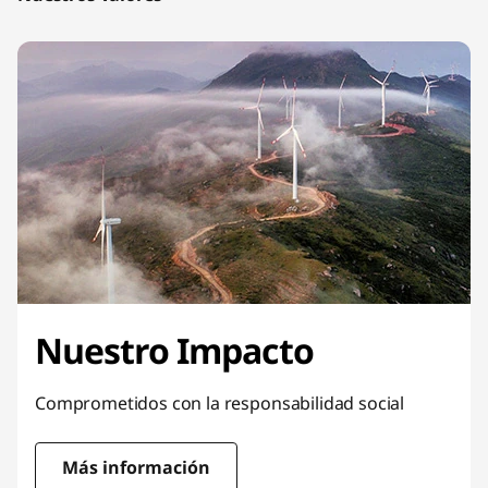
3
a
d
o
r
a
s
,
Nuestro Impacto
t
a
Comprometidos con la responsabilidad social
b
Más información