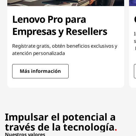
t
o
Lenovo Pro para
p
Empresas y Resellers
s
Regístrate gratis, obtén beneficios exclusivos y
,
atención personalizada
c
Más información
o
I
m
t
e
p
m
Impulsar el potencial a
1
u
través de la tecnología
.
o
t
f
Nuestros valores