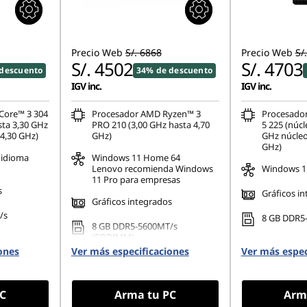
Precio Web
S/. 6868
Precio Web
S/
S/. 4502
S/. 4703
descuento
34% de descuento
IGV inc.
IGV inc.
 Core™ 3 304
Procesador AMD Ryzen™ 3
Procesador
sta 3,30 GHz
PRO 210 (3,00 GHz hasta 4,70
5 225 (núcl
 4,30 GHz)
GHz)
GHz núcleo
GHz)
idioma
Windows 11
Home 64
Lenovo recomienda Windows
Windows 1
11 Pro para empresas
s
Gráficos i
Gráficos integrados
/s
8 GB DDR5
8 GB DDR5-5600MT/s
(SODIMM)
ones
Ver más especificaciones
Ver más espec
C
Arma tu PC
Arm