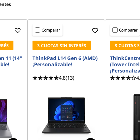
entes
Comparar
Comparar
ERÉS
3 CUOTAS SIN INTERÉS
3 CUOTAS S
n 11 (14"
ThinkPad L14 Gen 6 (AMD)
ThinkCentre
ble!
¡Personalizable!
(Tower Intel
¡Personaliza
4.8
(13)
4