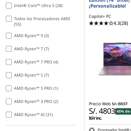
Edition (14" Intel)
Intel® Core™ Ultra 5 (28)
¡Personalizable!
Copilot+ PC
Todos los Procesadores AMD
4.3
(28)
(55)
AMD Ryzen™ 9 (3)
AMD Ryzen™ 7 (7)
AMD Ryzen™ 7 PRO (4)
AMD Ryzen™ 5 (7)
AMD Ryzen™ 5 PRO (1)
AMD Ryzen™ 3 PRO (2)
Precio Web
S/. 8837
S/. 4803
45% de 
AMD Ryzen™ AI (31)
IGV inc.
Procesador Intel® 