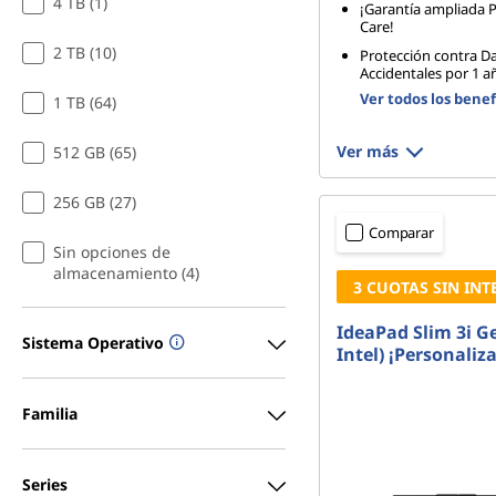
4 TB (1)
¡Garantía ampliada
Care!
2 TB (10)
Protección contra D
Accidentales por 1 a
Ver todos los benef
1 TB (64)
Ver más
512 GB (65)
256 GB (27)
Comparar
Sin opciones de
almacenamiento (4)
3 CUOTAS SIN INT
IdeaPad Slim 3i Ge
Sistema Operativo
Intel) ¡Personaliza
Familia
Series