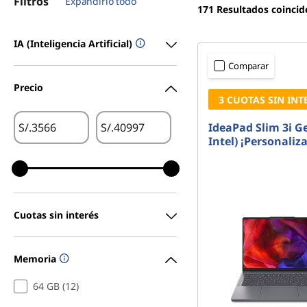
Filtros
Expandirlo todo
171
Resultados coincid
r
a
IA (Inteligencia Artificial)
Comparar
t
Precio
r
3 CUOTAS SIN INT
S/.
S/.
IdeaPad Slim 3i Ge
a
Intel) ¡Personaliza
b
a
Cuotas sin interés
j
a
Memoria
r
64 GB (12)