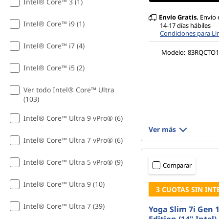
Intel® Core™ 3 (1)
Envío Gratis.
Envío 
Intel® Core™ i9 (1)
14-17 días hábiles
Condiciones para L
Intel® Core™ i7 (4)
Modelo:
83RQCTO
Intel® Core™ i5 (2)
Ver todo Intel® Core™ Ultra
(103)
Intel® Core™ Ultra 9 vPro® (6)
Ver más
Intel® Core™ Ultra 7 vPro® (6)
Intel® Core™ Ultra 5 vPro® (9)
Comparar
Intel® Core™ Ultra 9 (10)
3 CUOTAS SIN INT
Intel® Core™ Ultra 7 (39)
Yoga Slim 7i Gen 