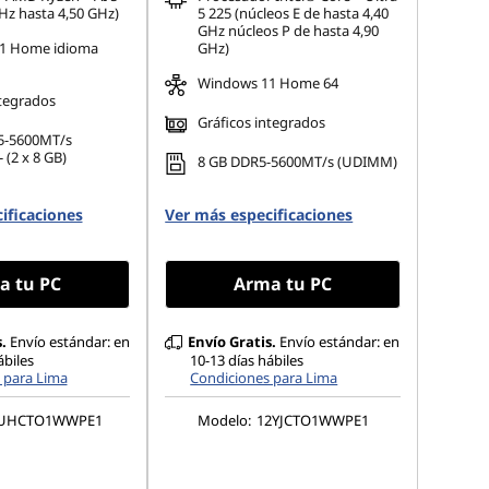
Hz hasta 4,50 GHz)
5 225 (núcleos E de hasta 4,40
GHz núcleos P de hasta 4,90
1 Home idioma
GHz)
Windows 11 Home 64
ntegrados
Gráficos integrados
5-5600MT/s
 (2 x 8 GB)
8 GB DDR5-5600MT/s (UDIMM)
ificaciones
Ver más especificaciones
a tu PC
Arma tu PC
.
Envío estándar: en
Envío Gratis.
Envío estándar: en
ábiles
10-13 días hábiles
 para Lima
Condiciones para Lima
UHCTO1WWPE1
Modelo:
12YJCTO1WWPE1