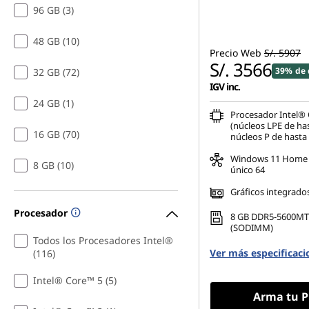
96 GB (3)
48 GB (10)
Precio Web
S/. 5907
S/. 3566
39% de 
32 GB (72)
IGV inc.
24 GB (1)
Procesador Intel®
(núcleos LPE de ha
16 GB (70)
núcleos P de hasta
Windows 11 Home 
8 GB (10)
único 64
Gráficos integrado
Procesador
8 GB DDR5-5600MT
(SODIMM)
Todos los Procesadores Intel®
Ver más especificaci
(116)
Intel® Core™ 5 (5)
Arma tu P