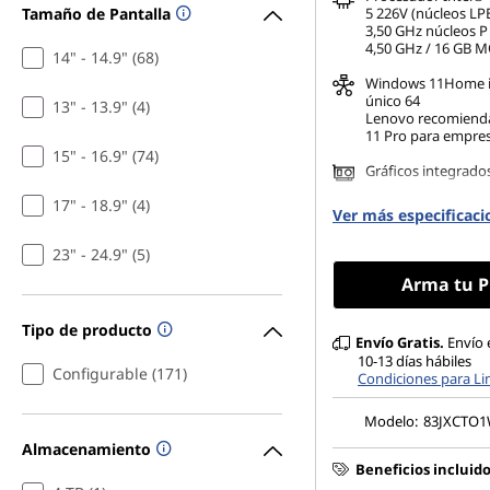
Tamaño de Pantalla
5 226V (núcleos LP
3,50 GHz núcleos P
4,50 GHz / 16 GB 
14" - 14.9" (68)
Windows 11
Home 
único 64
13" - 13.9" (4)
Lenovo recomiend
11 Pro para empre
15" - 16.9" (74)
Gráficos integrado
17" - 18.9" (4)
16 GB LPDDR5X-85
Ver más especificaci
(memoria en el pa
23" - 24.9" (5)
Arma tu P
Tipo de producto
Envío Gratis.
Envío 
10-13 días hábiles
Configurable (171)
Condiciones para L
Modelo:
83JXCTO
Almacenamiento
Beneficios incluid