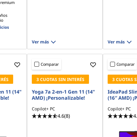
 Premium
años
ño
icios
Ver más
Ver más
Comparar
Comparar
ERÉS
3 CUOTAS SIN INTERÉS
3 CUOTAS S
n 11 (14"
Yoga 7a 2-en-1 Gen 11 (14"
IdeaPad Sli
ble!
AMD) ¡Personalizable!
(16″ AMD) ¡P
Copilot+ PC
Copilot+ PC
4.6
(8)
4