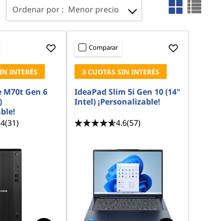
Ordenar por :
Menor precio
Comparar
IN INTERÉS
3 CUOTAS SIN INTERÉS
 M70t Gen 6
IdeaPad Slim 5i Gen 10 (14"
)
Intel) ¡Personalizable!
ble!
.4
(31)
4.6
(57)