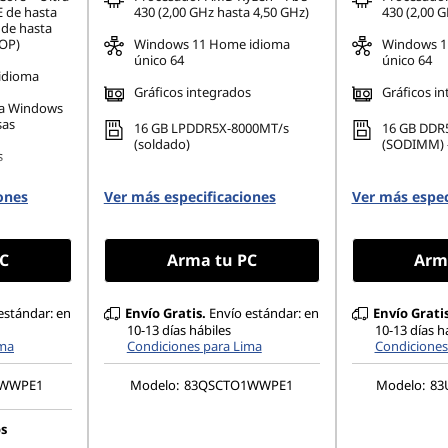
E de hasta
430 (2,00 GHz hasta 4,50 GHz)
430 (2,00 G
 de hasta
MOP)
Windows 11 Home idioma
Windows 1
único 64
único 64
idioma
Gráficos integrados
Gráficos i
a Windows
sas
16 GB LPDDR5X-8000MT/s
16 GB DDR
(soldado)
(SODIMM) -
s
33MT/s
ones
Ver más especificaciones
Ver más espec
quete)
C
Arma tu PC
Arm
estándar: en
Envío Gratis.
Envío estándar: en
Envío Gratis
10-13 días hábiles
10-13 días h
ima
Condiciones para Lima
Condiciones
1WWPE1
Modelo:
83QSCTO1WWPE1
Modelo:
83
os