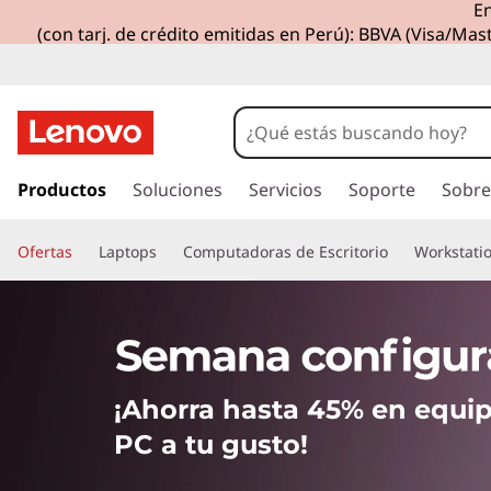
En
L
(con tarj. de crédito emitidas en Perú): BBVA (Visa/Mast
a
s
m
I
r
Productos
Soluciones
Servicios
Soporte
Sobre
e
a
l
j
Ofertas
Laptops
Computadoras de Escritorio
Workstati
c
o
o
n
t
r
e
n
e
¡Ahorra hasta 45% en equip
i
d
s
PC a tu gusto!
o
p