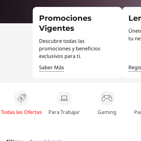
n
r
i
o
Promociones
Le
n
c
t
Vigentes
Únete
i
p
e
tu ne
Descubre todas las
a
promociones y beneficios
b
l
exclusivos para tí.
o
Saber Más
Regis
o
k
s
Todas las Ofertas
Para Trabajar
Gaming
Pa
p
a