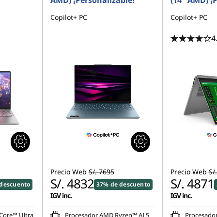
AMD) ¡Personalizable!
(14" AMD) ¡P
Copilot+ PC
Copilot+ PC
4
Precio Web
S/. 7695
Precio Web
S/
S/. 4832
S/. 4871
descuento
37% de descuento
IGV inc.
IGV inc.
Core™ Ultra
Procesador AMD Ryzen™ AI 5
Procesado