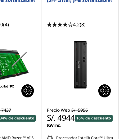
ersonalizable!
(SFF Intel) ¡Personalizable!
.0
(4)
4.2
(8)
. 7437
Precio Web
S/. 5956
S/. 4944
34% de descuento
16% de descuento
IGV inc.
r AMD Ryzen™ AI 5
Procesador Intel® Core™ Ultra