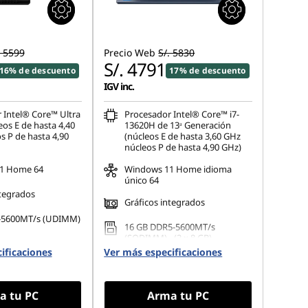
. 5599
Precio Web
S/. 5830
S/. 4791
16% de descuento
17% de descuento
IGV inc.
 Intel® Core™ Ultra
Procesador Intel® Core™ i7-
eos E de hasta 4,40
13620H de 13ᵃ Generación
s P de hasta 4,90
(núcleos E de hasta 3,60 GHz
núcleos P de hasta 4,90 GHz)
1 Home 64
Windows 11 Home idioma
único 64
ntegrados
Gráficos integrados
-5600MT/s (UDIMM)
16 GB DDR5-5600MT/s
(SODIMM) - (2 x 8 GB)
ificaciones
Ver más especificaciones
a tu PC
Arma tu PC