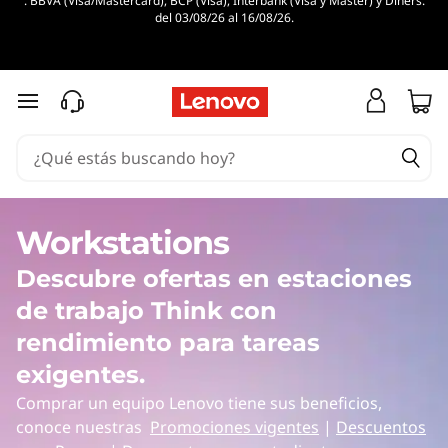
. BBVA (Visa/Mastercard), BCP (Visa), Interbank (Visa y Master) y Diners.
del 03/08/26 al 16/08/26.
Ir al contenido principal
Workstations
Descubre ofertas en estaciones
de trabajo Think con
rendimiento para tareas
exigentes.
Comprar un equipo Lenovo tiene sus beneficios,
conoce nuestras
Promociones vigentes
|
Descuentos