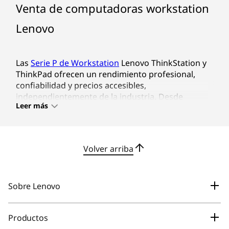
Venta de computadoras workstation
Lenovo
Las Serie P de Workstation Lenovo ThinkStation y ThinkP
Las
Serie P de Workstation
Lenovo ThinkStation y
ThinkPad ofrecen un rendimiento profesional,
confiabilidad y precios accesibles,
independientemente de la industria. Desde
Leer más
arquitectos hasta diseñadores de productos,
comerciantes financieros, ingenieros de software
y profesionales médicos, nuestras PC workstation
de la Serie P ofrecen soluciones en una amplia
Volver arriba
gama de formatos, así como
workstations móviles
en formato laptop.
Laptops workstations (estaciones de
Sobre Lenovo
trabajo móviles)
Nuestra Empresa
Productos
Las
workstations móviles
Lenovo ThinkPad P