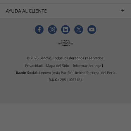
AYUDA AL CLIENTE
© 2026 Lenovo. Todos los derechos reservados.
Privacidad
Mapa del Sitio
Información Legal
Razón Social:
Lenovo (Asia Pacific) Limited Sucursal del Perú.
R.U.C.:
20511063184
Diseñado pensando en la durabilidad
Usamos los estándares MIL-STD 810H del
Departamento de Defensa de EE. UU. para
crear el equilibrio perfecto entre fiabilidad y
durabilidad con nuestros portátiles ThinkPad.
Los probamos con 12 estándares y más de 200