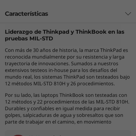
Características
Liderazgo de Thinkpad y
ThinkBook
en las
Rapidez y potencia, la combinación
pruebas MIL-STD
ganadora
Con más de 30 años de historia, la marca ThinkPad es
El portátil 2-en-1 ThinkPad L13 Yoga de 4.ª
reconocida mundialmente por su resistencia y larga
®
generación, equipado con hasta Intel vPro
trayectoria de innovaciones. Sumados a nuestros
®
a
con procesadores Intel
Core™ de 13.
extensivos testeos in-house para los desafíos del
generación, inspira productividad. Es fino,
mundo real, los sistemas ThinkPad son testeados bajo
ligero y rápido en todo lo que hace, como el
12 métodos MIL-STD 810H y 26 procedimientos.
arranque e inicio de sesión instantáneos
Por su lado, las laptops ThinkBook son testeadas con
mediante un botón de encendido activado por
12 métodos y 22 procedimientos de las MIL-STD 810H.
un lector de huellas dactilares. Además, cuenta
Durables y confiables en igual medida para recibir
con mucho espacio de almacenamiento y
golpes, salpicaduras de agua y sobresaltos que son
memoria rápida. Si bien los administradores
parte de trabajar en el camino, en movimiento
de IT aprecian que la implementación remota y
la capacidad de gestión sean lo más cómodas