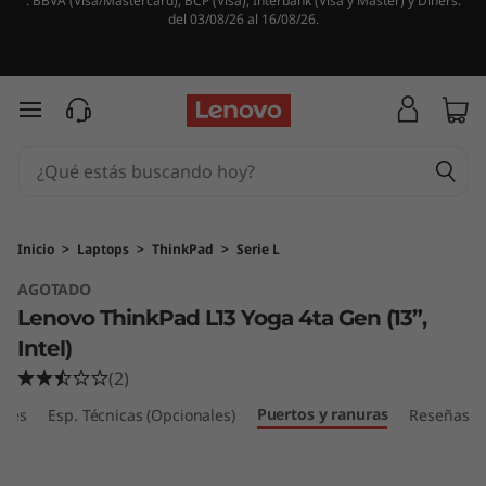
. BBVA (Visa/Mastercard), BCP (Visa), Interbank (Visa y Master) y Diners.
T
del 03/08/26 al 16/08/26.
h
i
Ir al contenido principal
n
k
P
Inicio
>
Laptops
>
ThinkPad
>
Serie L
AGOTADO
a
Lenovo ThinkPad L13 Yoga 4ta Gen (13”,
d
Intel)
(2)
L
Puertos y ranuras
bles
Esp. Técnicas (Opcionales)
Reseñas
1