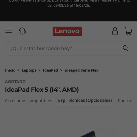
. BBVA (Visa/Mastercard), BCP (Visa), Interbank (Visa y Master) y Diners.
I
del 03/08/26 al 16/08/26.
d
e
Ir al contenido principal
a
P
a
Inicio
>
Laptops
>
IdeaPad
>
Ideapad Serie Flex
AGOTADO
d
IdeaPad Flex 5 (14", AMD)
F
Esp. Técnicas (Opcionales)
Accesorios compatibles
Puertos y
l
e