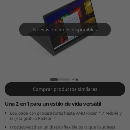
x
5
(
Nuevas opciones disponibles
1
4
"
IdeaPad Flex 5 (14", AMD)
,
+16
A
Comprar productos similares
M
Una 2 en 1 para un estilo de vida versátil
D
Equipada con procesadores hasta AMD Ryzen™ 7 Mobile y
tarjeta gráfica Radeon™
)
Productividad en un diseño flexible para que lo utilices