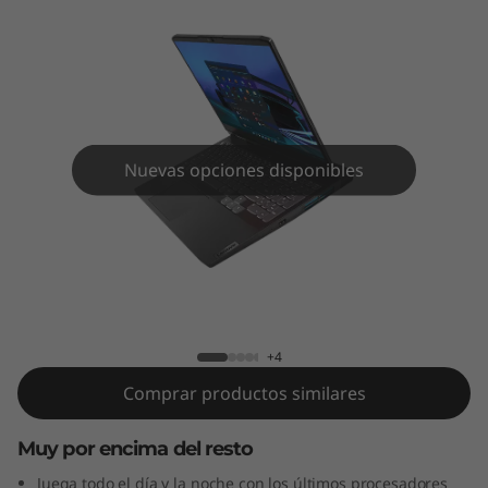
P
a
d
G
Nuevas opciones disponibles
a
m
Lenovo IdeaPad Gaming 3 7ma Gen
i
(15”, AMD)
n
+4
g
Comprar productos similares
3
Muy por encima del resto
7
Juega todo el día y la noche con los últimos procesadores