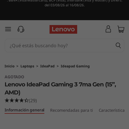
. BBVA (Visa/Mastercard), BCP (Visa), Interbank (Visa y Master) y Diners.
L
del 03/08/26 al 16/08/26.
e
n
Ir al contenido principal
o
v
o
Inicio
>
Laptops
>
IdeaPad
>
Ideapad Gaming
AGOTADO
I
Lenovo IdeaPad Gaming 3 7ma Gen (15”,
d
AMD)
(29)
e
Información general
Recomendadas para ti
Características
a