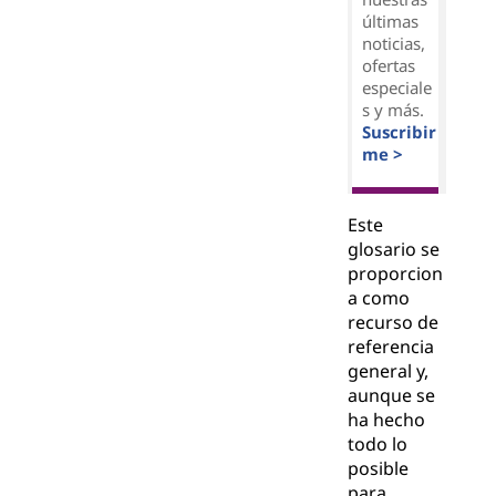
últimas
noticias,
ofertas
especiale
s y más.
Suscribir
me >
Este
glosario se
proporcion
a como
recurso de
referencia
general y,
aunque se
ha hecho
todo lo
posible
para