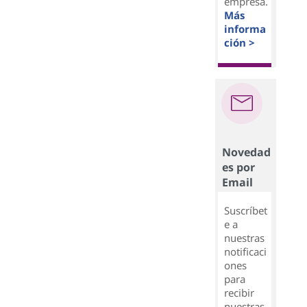
empresa.
Más
informa
ción >
Novedad
es por
Email
Suscríbet
e a
nuestras
notificaci
ones
para
recibir
nuestras