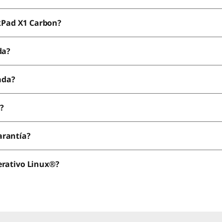
nkPad X1 Carbon?
da?
ada?
?
arantía?
erativo Linux®?