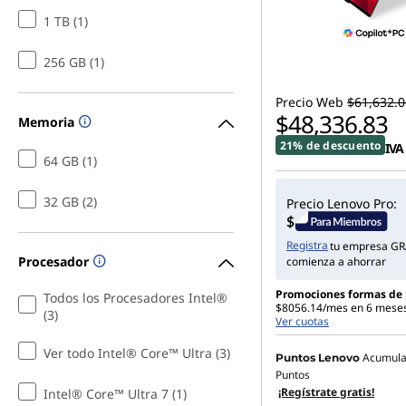
n
1 TB (1)
:
256 GB (1)
L
Precio Web
$61,632.0
$48,336.83
Memoria
a
21% de descuento
IVA
64 GB (1)
p
32 GB (2)
Precio Lenovo Pro:
t
Registra
tu empresa GR
o
Procesador
comienza a ahorrar
p
Promociones formas de
Todos los Procesadores Intel®
$8056.14/mes en 6 meses 
(3)
Ver cuotas
s
Ver todo Intel® Core™ Ultra (3)
Acumul
Puntos Lenovo
p
Puntos
¡Regístrate gratis!
Intel® Core™ Ultra 7 (1)