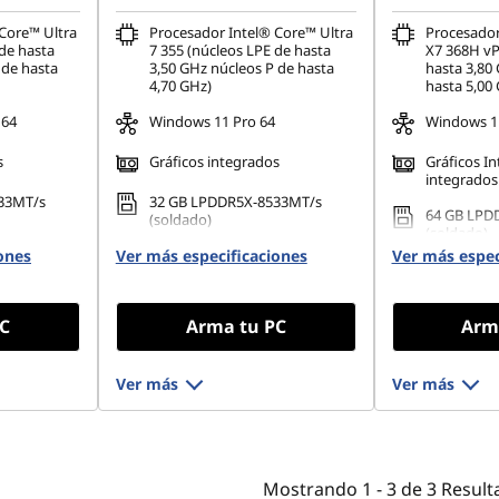
Core™ Ultra
Procesador Intel® Core™ Ultra
Procesador
 de hasta
7 355 (núcleos LPE de hasta
X7 368H vP
 de hasta
3,50 GHz núcleos P de hasta
hasta 3,80
4,70 GHz)
hasta 5,00
 64
Windows 11 Pro 64
Windows 11
s
Gráficos integrados
Gráficos I
integrados
33MT/s
32 GB LPDDR5X-8533MT/s
64 GB LPD
(soldado)
(soldado)
ones
80 PCIe
Ver más especificaciones
1 TB SSD M.2 2280 PCIe Gen4
Ver más espec
2 TB SSD M
TLC Opal
rendimient
Opal
C
Arma tu PC
Arm
Ver más
Ver más
Mostrando
1 -
3
de
3
Result