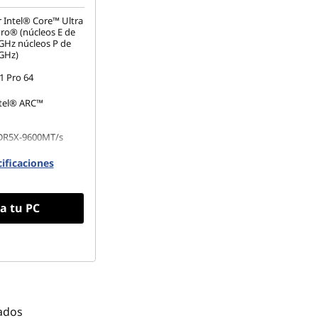
 Intel® Core™ Ultra
ro® (núcleos E de
 GHz núcleos P de
 GHz)
 Pro 64
ntel® ARC™
DR5X-9600MT/s
ificaciones
.2 2280 de
o PCIe Gen5 TLC
a tu PC
ados