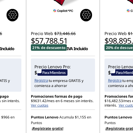
6
Precio Web
$73,446.66
Precio Web
$1
$57,788.51
$98,895
21% de descuento
20% de descue
 Incluido
IVA Incluido
Precio Lenovo Pro:
Precio Lenov
Registra
Registra
ATIS y
tu empresa GRATIS y
tu em
comienza a ahorrar
comienza a ah
 pago
Promociones formas de pago
Promociones fo
sin interés.
$9631.42/mes en 6 meses sin interés.
$16,482.53/mes 
Ver cuotas
interés.
Ver cuot
a
$966
en
Acumula
$1,155
en
Puntos Lenovo
Puntos Lenovo
Puntos
Puntos
¡Regístrate gratis!
¡Regístrate grat