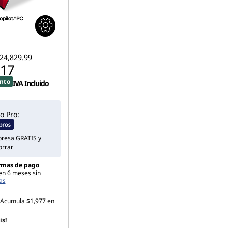
24,829.99
.17
nto
IVA Incluido
o Pro:
presa GRATIS y
orrar
rmas de pago
en 6 meses sin
as
Acumula
$1,977
en
is!