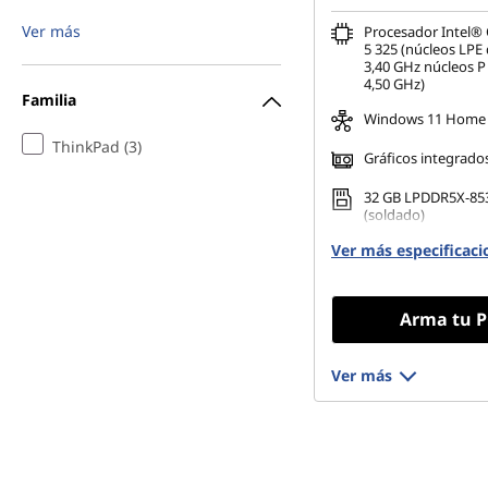
a
Ver más
Procesador Intel® 
r
5 325 (núcleos LPE
3,40 GHz núcleos P
4,50 GHz)
a
Familia
Windows 11 Home
n
ThinkPad (3)
Gráficos integrado
e
32 GB LPDDR5X-85
(soldado)
g
Ver más especificaci
256 GB SSD M.2 22
Gen4 TLC Opal
o
Arma tu P
c
i
Ver más
o
s