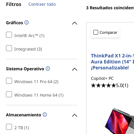
k
r
Filtros
Contraer todo
3
Resultados coinciden
i
P
n
Gráficos
c
a
i
Comparar
Intel® Arc™ (1)
p
d
a
X
l
Integrated (3)
ThinkPad X1 2-in-
Aura Edition (14" 
1
¡Personalizable!
Sistema Operativo
C
Copilot+ PC
Windows 11 Pro 64 (2)
5.0
(1)
a
Windows 11 Home 64 (1)
r
b
Almacenamiento
o
2 TB (1)