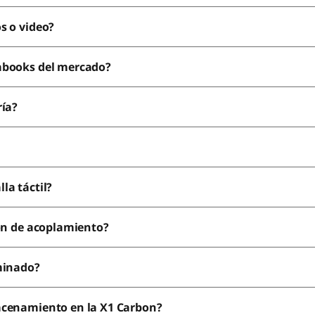
s o video?
abooks del mercado?
ría?
la táctil?
ión de acoplamiento?
uminado?
macenamiento en la X1 Carbon?