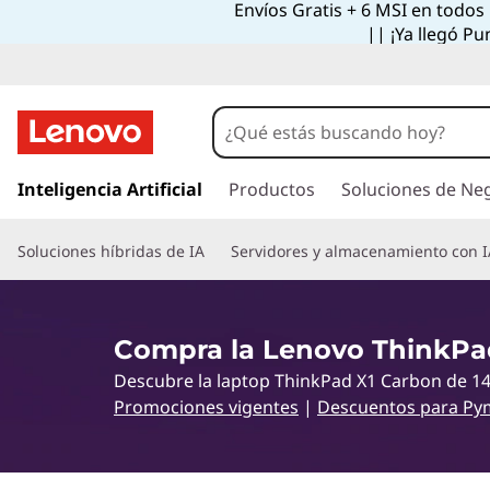
Envíos Gratis + 6 MSI en todos
L
|| ¡Ya llegó Pu
e
n
o
I
r
Inteligencia Artificial
Productos
Soluciones de Ne
v
a
l
o
Soluciones híbridas de IA
Servidores y almacenamiento con I
c
o
T
n
t
h
Compra la Lenovo ThinkPa
e
Descubre la laptop ThinkPad X1 Carbon de 14
n
i
i
Promociones vigentes
|
Descuentos para Py
d
n
o
p