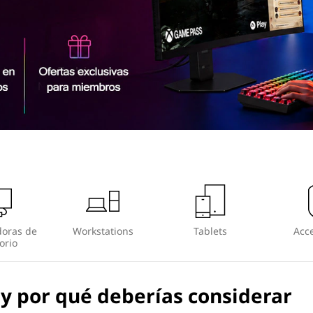
oras de
Workstations
Tablets
Acce
orio
y por qué deberías considerar