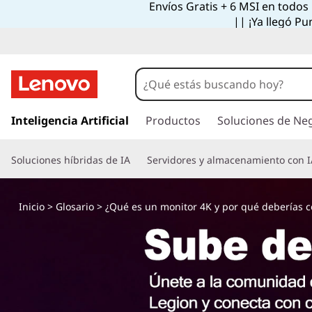
Envíos Gratis + 6 MSI en todos
|| ¡Ya llegó Pu
I
r
Inteligencia Artificial
Productos
Soluciones de Ne
a
l
Soluciones híbridas de IA
Servidores y almacenamiento con I
c
o
n
Inicio
>
Glosario
> ¿Qué es un monitor 4K y por qué deberías c
t
e
n
i
d
o
p