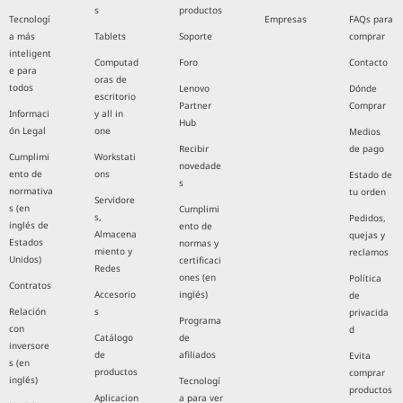
s
productos
Tecnologí
Empresas
FAQs para
a más
Tablets
Soporte
comprar
inteligent
Computad
Foro
Contacto
e para
oras de
todos
Lenovo
Dónde
escritorio
Partner
Comprar
Informaci
y all in
Hub
ón Legal
one
Medios
Recibir
de pago
Cumplimi
Workstati
novedade
ento de
ons
Estado de
s
normativa
tu orden
Servidore
s (en
Cumplimi
s,
Pedidos,
inglés de
ento de
Almacena
quejas y
Estados
normas y
miento y
reclamos
Unidos)
certificaci
Redes
ones (en
Política
Contratos
Accesorio
inglés)
de
Relación
s
privacida
Programa
con
d
Catálogo
de
inversore
de
afiliados
Evita
s (en
productos
comprar
inglés)
Tecnologí
productos
Aplicacion
a para ver