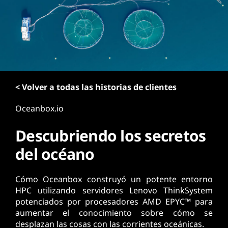
p
r
i
n
c
i
p
< Volver a todas las historias de clientes
a
l
Oceanbox.io
Descubriendo los secretos
del océano
Cómo Oceanbox construyó un potente entorno
HPC utilizando servidores Lenovo ThinkSystem
potenciados por procesadores AMD EPYC™ para
aumentar el conocimiento sobre cómo se
desplazan las cosas con las corrientes oceánicas.