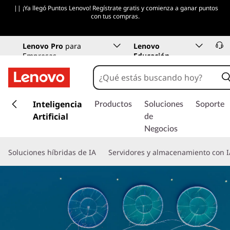
|| ¡Ya llegó Puntos Lenovo! Regístrate gratis y comienza a ganar puntos
con tus compras.
Lenovo Pro
para
Lenovo
Empresas
Educación
I
r
Inteligencia
Productos
Soluciones
Soporte
a
Artificial
de
l
Negocios
c
o
Soluciones híbridas de IA
Servidores y almacenamiento con I
n
t
e
n
i
d
o