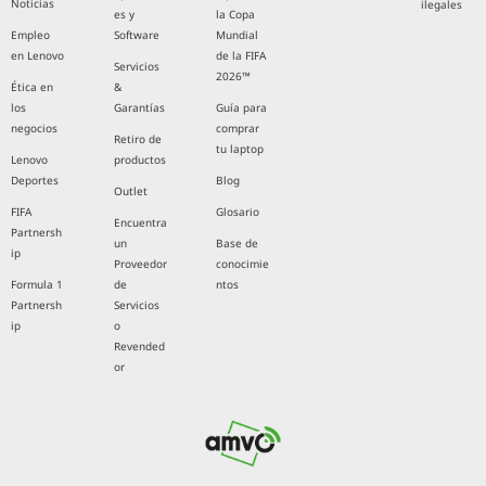
Noticias
ilegales
es y
la Copa
Empleo
Software
Mundial
en Lenovo
de la FIFA
Servicios
2026™
Ética en
&
los
Garantías
Guía para
negocios
comprar
Retiro de
tu laptop
Lenovo
productos
Deportes
Blog
Outlet
FIFA
Glosario
Encuentra
Partnersh
un
Base de
ip
Proveedor
conocimie
Formula 1
de
ntos
Partnersh
Servicios
ip
o
Revended
or