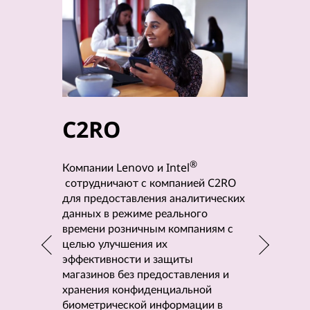
C2RO
byt
®
Компании
Компании Lenovo и Intel
партнерс
сотрудничают с компанией C2RO
предлага
для предоставления аналитических
индустри
данных в режиме реального
производ
времени розничным компаниям с
качество
целью улучшения их
процессо
эффективности и защиты
профилак
магазинов без предоставления и
помощью 
хранения конфиденциальной
CFD (выч
биометрической информации в