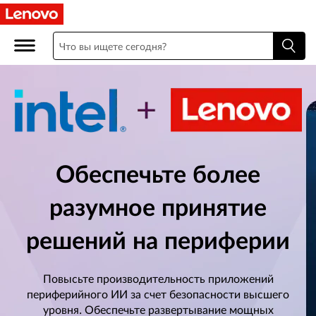
Р
а
з
в
е
р
Обеспечьте более
н
разумное принятие
у
решений на периферии
т
Повысьте производительность приложений
ы
периферийного ИИ за счет безопасности высшего
уровня. Обеспечьте развертывание мощных