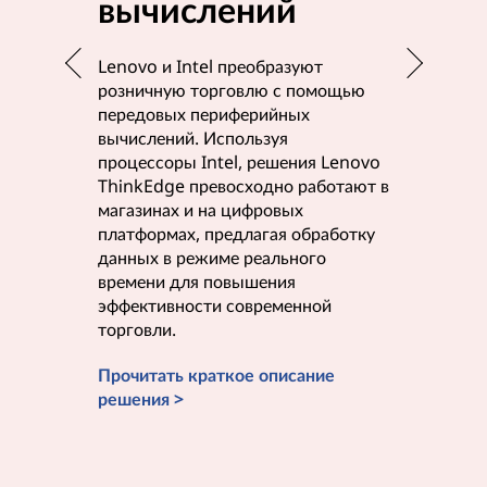
вычислений
выч
Leno
Lenovo и Intel преобразуют
розничную торговлю с помощью
передовых периферийных
Lenovo и
вычислений. Используя
эффектив
процессоры Intel, решения Lenovo
помощью
ThinkEdge превосходно работают в
использу
магазинах и на цифровых
Intel дл
платформах, предлагая обработку
месте. К
данных в режиме реального
перифер
времени для повышения
работают
эффективности современной
и умными
торговли.
быстрое 
Прочитать краткое описание
Узнать б
решения >