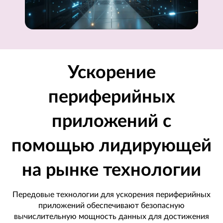
И
И
L
e
Ускорение
n
периферийных
o
приложений с
v
помощью лидирующей
o
на рынке технологии
&
I
Передовые технологии для ускорения периферийных
приложений обеспечивают безопасную
n
вычислительную мощность данных для достижения