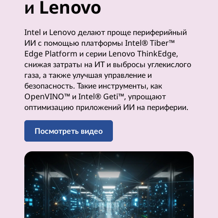
и Lenovo
и
ф
Intel и Lenovo делают проще периферийный
ИИ с помощью платформы Intel® Tiber™
е
Edge Platform и серии Lenovo ThinkEdge,
снижая затраты на ИТ и выбросы углекислого
р
газа, а также улучшая управление и
безопасность. Такие инструменты, как
и
OpenVINO™ и Intel® Geti™, упрощают
оптимизацию приложений ИИ на периферии.
й
Посмотреть видео
н
о
г
о