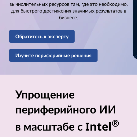
е
вычислительных ресурсов там, где это необходимо,
для быстрого достижения значимых результатов в
р
бизнесе.
е
Обратитесь к эксперту
ш
е
Изучите периферийные решения
н
и
я
Упрощение
п
периферийного ИИ
е
®
в масштабе с Intel
р