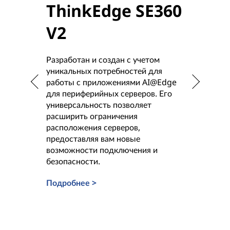
ThinkEdge SE360
Thi
V2
V2
Разработан и создан с учетом
Специаль
уникальных потребностей для
перифери
работы с приложениями AI@Edge
идеально
для периферийных серверов. Его
консолид
универсальность позволяет
гибридно
расширить ограничения
разверты
расположения серверов,
инфрастр
предоставляя вам новые
разнообр
возможности подключения и
хранения
безопасности.
вычислит
надежное
Подробнее >
данных в
перифери
Подробн