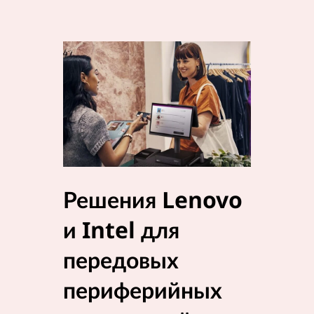
Решения Lenovo
Пов
и Intel для
эффе
передовых
пом
периферийных
пер