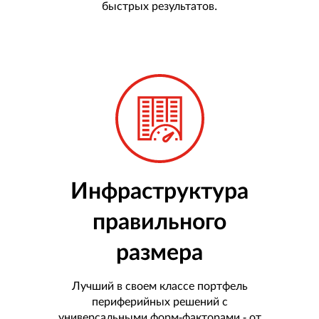
быстрых результатов.
t
e
l
(
R
)
Инфраструктура
правильного
размера
Лучший в своем классе портфель
периферийных решений с
универсальными форм-факторами - от