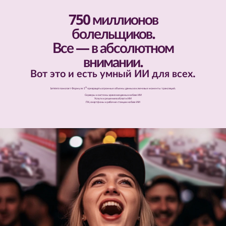
750 миллионов
болельщиков.
Все — в абсолютном
внимании.
Вот это и есть умный ИИ для всех.
®
Lenovo помогает Формуле 1
превращать огромные объемы данных в ключевые моменты трансляций.
Серверы и системы хранения данных на базе ИИ
Услуги и решения в области ИИ
ПК, смартфоны и рабочие станции на базе ИИ