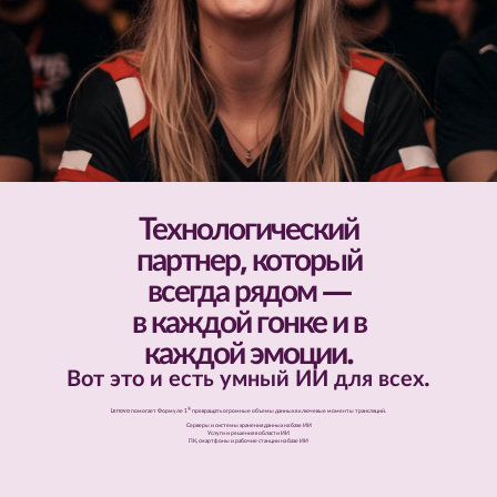
Технологический
партнер, который
всегда рядом —
в каждой гонке и в
каждой эмоции.
Вот это и есть умный ИИ для всех.
®
Lenovo помогает Формуле 1
превращать огромные объемы данных в ключевые моменты трансляций.
Серверы и системы хранения данных на базе ИИ
Услуги и решения в области ИИ
ПК, смартфоны и рабочие станции на базе ИИ