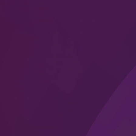
®
ноутбуков ThinkPad
X1
Carbon
®