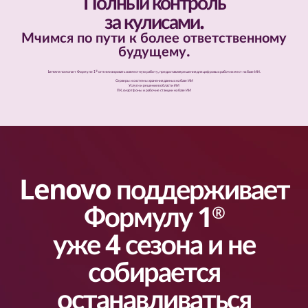
Полный контроль
за кулисами.
Мчимся по пути к более ответственному
будущему.
®
Lenovo помогает Формуле 1
оптимизировать совместную работу, предоставляя решения для цифровых рабочих мест на базе ИИ.
Серверы и системы хранения данных на базе ИИ
Услуги и решения в области ИИ
ПК, смартфоны и рабочие станции на базе ИИ
Lenovo поддерживает
Формулу 1
®
уже 4 сезона и не
собирается
останавливаться