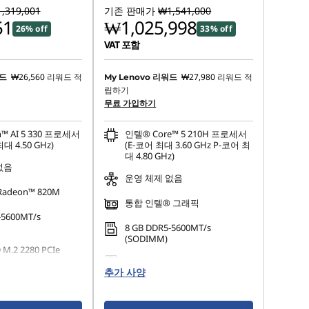
,319,001
기존 판매가
₩1,541,000
51
₩1,025,998
26% off
33% off
VAT 포함
₩26,560
리워드 적
₩27,980
리워드 적
워드
My Lenovo 리워드
립하기
무료 가입하기
n™ AI 5 330 프로세서
인텔® Core™ 5 210H 프로세서
최대 4.50 GHz)
(E-코어 최대 3.60 GHz P-코어 최
대 4.80 GHz)
없음
운영 체제 없음
adeon™ 820M
통합 인텔® 그래픽
-5600MT/s
8 GB DDR5-5600MT/s
(SODIMM)
 M.2 2280 PCIe
256 GB SSD M.2 2280 PCIe
추가 사양
Gen4 TLC