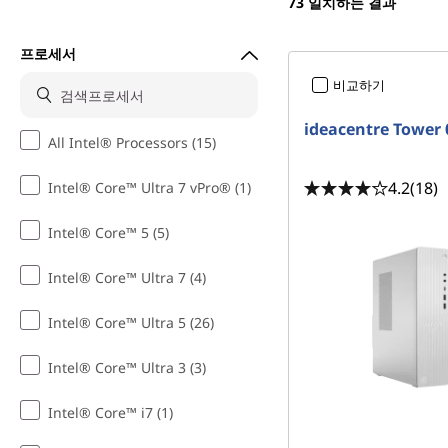
73
일치하는 결과
컴
프로세서
퓨
비교하기
터
ideacentre Tower
All Intel® Processors (15)
|
4.2
(18)
Intel® Core™ Ultra 7 vPro® (1)
사
Intel® Core™ 5 (5)
무
Intel® Core™ Ultra 7 (4)
실
Intel® Core™ Ultra 5 (26)
용
Intel® Core™ Ultra 3 (3)
미
Intel® Core™ i7 (1)
니