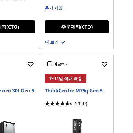
256 GB SSD M.2 2280 PCIe
Opal
추가 사양
Gen4 TLC Opal
작(CTO)
주문제작(CTO)
더 보기
비교하기
7~11일 이내 배송
 neo 30t Gen 5
ThinkCentre M75q Gen 5
4.7
(110)