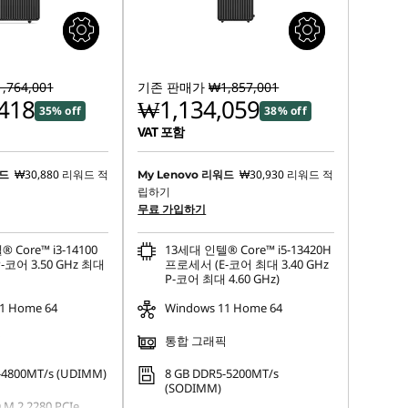
,764,001
기존 판매가
₩1,857,001
418
₩1,134,059
35% off
38% off
VAT 포함
₩30,880
리워드 적
₩30,930
리워드 적
워드
My Lenovo 리워드
립하기
무료 가입하기
 Core™ i3-14100
13세대 인텔® Core™ i5-13420H
코어 3.50 GHz 최대
프로세서 (E-코어 최대 3.40 GHz
P-코어 최대 4.60 GHz)
1 Home 64
Windows 11 Home 64
픽
통합 그래픽
-4800MT/s (UDIMM)
8 GB DDR5-5200MT/s
(SODIMM)
 M.2 2280 PCIe