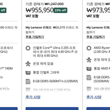
00
기존 판매가
₩1,247,000
기존 판매가
₩1
₩955,950
₩973,9
 off
23% off
VAT 포함
VAT 포함
690
리워드 적
₩26,070
리워드 적
My Lenovo 리워드
My Lenovo 리
립하기
립하기
무료 가입하기
무료 가입하기
20 프로세서
인텔® Core™ Ultra 3 205 프로
AMD Ryze
 GHz)
세서 (E-코어 최대 4.40 GHz P-코
(2.00 GHz 
어 최대 4.90 GHz)
운영 체제 
운영 체제 없음
n™ 740M
통합 AMD R
통합 인텔® 그래픽
/s
8 GB DDR5
8 GB DDR5-5600MT/s (UDIMM)
(SODIMM)
80 PCIe
256 GB SSD
256 GB SSD M.2 2280 PCIe
Gen4 TLC
Gen4 TLC
추가 사양
추가 사양