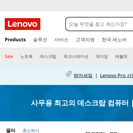
사
무
용
주
Products
솔루션
서비스
고객지원
한국 레노버
요
최
콘
텐
Sale
노트북
데스크탑
워크스테이션
게이밍
태블릿
고
츠
로
의
건
썸머세일
|
Lenovo Pro
너
데
뛰
기
스
사무용 최고의 데스크탑 컴퓨터 |
크
탑
필터
축소하기