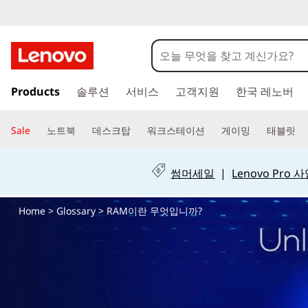
R
A
M
주
Products
솔루션
서비스
고객지원
한국 레노버
요
의
콘
텐
정
Sale
노트북
데스크탑
워크스테이션
게이밍
태블릿
츠
로
의
건
썸머세일
|
Lenovo Pro
너
와
뛰
Home
>
Glossary
> RAM이란 무엇입니까?
기
작
동
방