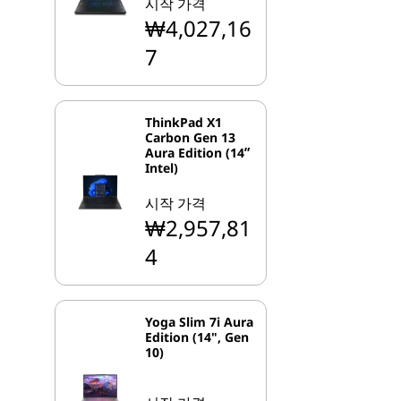
시작 가격
₩4,027,16
7
ThinkPad X1
Carbon Gen 13
Aura Edition (14ʺ
Intel)
시작 가격
₩2,957,81
4
Yoga Slim 7i Aura
Edition (14", Gen
10)