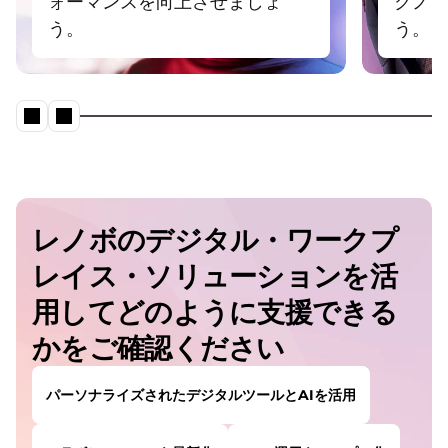
ォーマンスを向上させましょ
クノロ
s
う。
う。
w
i
t
レノボのデジタル・ワークプ
h
レイス・ソリューションを活
A
用してどのように支援できる
かをご確認ください
I
パーソナライズされたデジタルツールとAIを活用
A