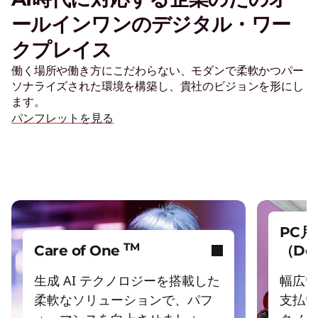
S
ールインワンのデジタル・ワー
クプレイス
o
働く場所や働き方にこだわらない、モダンで柔軟かつパー
ソナライズされた環境を構築し、貴社のビジョンを形にし
l
ます。
パンフレットを見る
u
t
i
PC
TM
o
Care of One
（Dev
生成 AI テクノロジーを搭載した
幅広い
n
柔軟なソリューションで、パフ
支払い