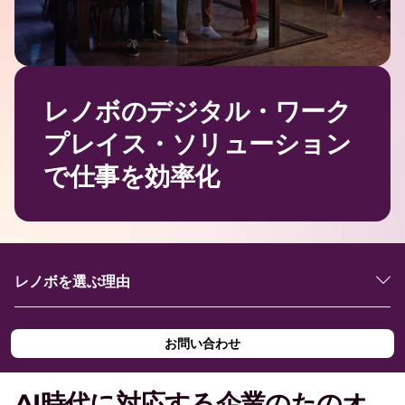
o
r
レノボのデジタル・ワーク
k
プレイス・ソリューション
p
で仕事を効率化
l
a
レノボを選ぶ理由
c
お問い合わせ
e
AI時代に対応する企業のたのオ