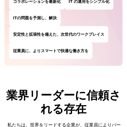
コラボレーションを最新化
IT の運用をシンプル化
g
ITの問題を予測し、解決
e
安定性と拡張性を備えた、次世代のワークプレイス
n
従業員に、よりスマートで快適な働き方を
t
多くのお客様が、ここから第一歩を踏み出していま
パーソナライズされたデジタルツールとAIを活用
s
す。
コラボレーションを最新化
IT の運用をシンプル化
業界リーダーに信頼さ
ITの問題を予測し、解決
れる存在
安定性と拡張性を備えた、次世代のワークプレイス
従業員に、よりスマートで快適な働き方を
私たちは、世界をリードする企業が、従業員によりパー