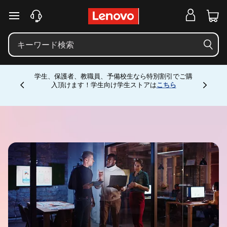
D
メインコンテンツにスキップする
i
g
学生、保護者、教職員、予備校生なら特別割引でご購
入頂けます！学生向け学生ストアは
こちら
Currently displaying item 4 of
i
t
a
l
W