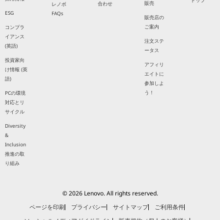
トップ
販売
合わせ
レノボ
ESG
FAQs
販売店の
ご案内
コンプラ
イアンス
注文ステ
(英語)
ータス
投資家向
アフィリ
け情報 (英
エイトに
語)
参加しよ
う！
PCの環境
対応とリ
サイクル
Diversity
&
Inclusion
推進の取
り組み
© 2026 Lenovo. All rights reserved.
ページを印刷
プライバシー
サイトマップ
ご利用条件