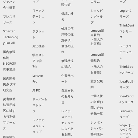
ジャパン
ップ
コラム
ーズ
理依頼
会社概要
ワークス
ショッピ
Legionシ
保証の検
プレスリ
テーショ
ングヘル
リーズ
索
リース
ン
プ
ThinkCent
修理ご依
Lenovo販
Smarter
タブレッ
reシリー
頼時の注
売規約
Technolog
ト
ズ
（個人の
意事項・
y For All
お客様）
周辺機器
修理の流
ワークス
国内修理
れ
テーショ
Lenovo販
学生スト
体制
ン
売規約
ア（学
修理状況
NECPC群
（法人の
割）
の確認
ThinkBoo
馬事業場
お客様）
kシリーズ
Lenovo
企業サポ
国内開発
置き配規
Pro
ート
IdeaPadシ
拠点 大和
約
リーズ
研究所
AI PC
自主回収
ご購入後
のお知ら
IdeaCentr
災害救助
サーバー&
の各種お
せ
eシリーズ
法適用地
ストレー
問い合わ
区に対す
ジ
レノボ・
Lenovoシ
せ先一覧
る特別保
スマート
リーズ
レノボカ
守サービ
レノボ・
センター
Yoga オー
スタムシ
ス
ジャパン
によくあ
ルインワ
ョップ
ンデスク
特別優待
るお問い
採用情報