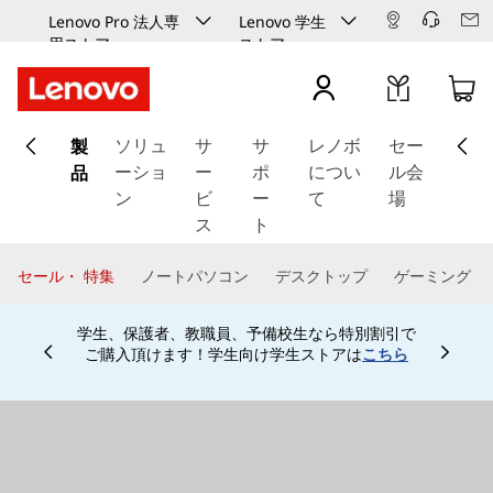
Lenovo Pro 法人専
Lenovo 学生
用ストア
ストア
メ
製
イ
ソリュ
サ
サ
レノボ
セー
ン
品
ーショ
ー
ポ
につい
ル会
コ
ン
ビ
ー
て
場
ン
ス
ト
テ
ン
セール・ 特集
ノートパソコン
デスクトップ
ゲーミング
ツ
に
学生、保護者、教職員、予備校生なら特別割引で
ス
ご購入頂けます！学生向け学生ストアは
こちら
Currently displaying item 4 of
キ
ッ
プ
す
る