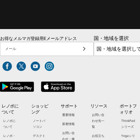
国・地域を選択
お得なメルマガ登録用Eメールアドレス
メール
レノボに
ショッピ
サポート
リソース
ポートフ
ついて
ング
ォリオ
重要情報
お問い合
レノボに
ノートパ
わせ先一
ThinkPad
新着情報
ついて
ソコン
覧
シリーズ
お問い合
レノボ・
デスクト
お役立ち
Yogaシリ
わせ・修