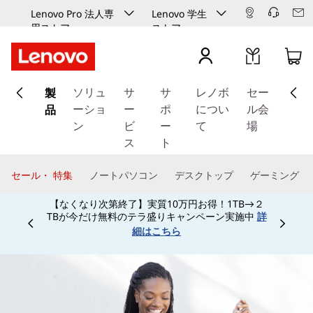
Lenovo Pro 法人専
Lenovo 学生
用ストア
ストア
メ
製
イ
ソリュ
サ
サ
レノボ
セー
ン
品
ーショ
ー
ポ
につい
ル会
コ
ン
ビ
ー
て
場
ン
ス
ト
テ
ン
セール・ 特集
ノートパソコン
デスクトップ
ゲーミング
ツ
【なくなり次第終了】実質10万円お得！1TB→２
に
TBが今だけ無料のテラ盛りキャンペーン実施中
詳
ス
Currently displaying item 3 of
細はこちら
キ
ッ
プ
す
る