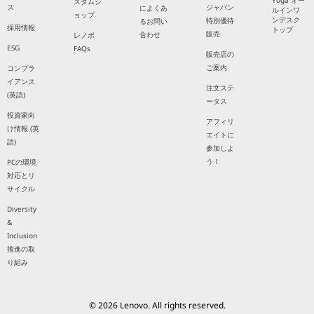
Yoga オー
スタムシ
ス
ジャパン
によくあ
ルインワ
ョップ
ンデスク
特別優待
るお問い
採用情報
トップ
販売
合わせ
レノボ
ESG
FAQs
販売店の
ご案内
コンプラ
イアンス
注文ステ
(英語)
ータス
投資家向
アフィリ
け情報 (英
エイトに
語)
参加しよ
う！
PCの環境
対応とリ
サイクル
Diversity
&
Inclusion
推進の取
り組み
© 2026 Lenovo. All rights reserved.