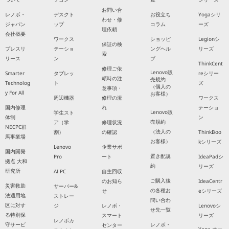
お問い合
レノボ・
デスクト
お役立ち
Yogaシリ
わせ・修
ジャパン
ップ
コラム
ーズ
理依頼
会社概要
ワークス
ショッピ
Legionシ
保証の検
プレスリ
テーショ
ングヘル
リーズ
索
リース
ン
プ
ThinkCent
修理ご依
Lenovo販
Smarter
タブレッ
reシリー
頼時の注
売規約
Technolog
ト
ズ
（個人の
意事項・
y For All
お客様）
周辺機器
修理の流
ワークス
国内修理
れ
テーショ
Lenovo販
学生スト
体制
ン
売規約
ア（学
修理状況
NECPC群
（法人の
割）
の確認
ThinkBoo
馬事業場
お客様）
kシリーズ
Lenovo
企業サポ
国内開発
置き配規
Pro
ート
IdeaPadシ
拠点 大和
約
リーズ
研究所
AI PC
自主回収
ご購入後
のお知ら
IdeaCentr
災害救助
サーバー&
の各種お
せ
eシリーズ
法適用地
ストレー
問い合わ
区に対す
ジ
レノボ・
Lenovoシ
せ先一覧
る特別保
スマート
リーズ
レノボカ
守サービ
レノボ・
センター