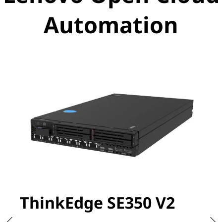
Automation
ThinkEdge SE350 V2
T