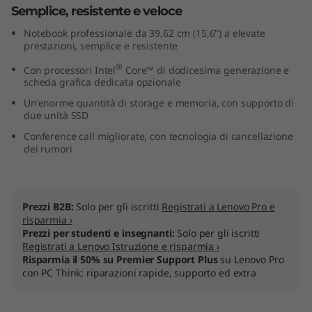
Semplice, resistente e veloce
t
Notebook professionale da 39,62 cm (15,6") a elevate
e
prestazioni, semplice e resistente
®
Con processori Intel
Core™ di dodicesima generazione e
l
scheda grafica dedicata opzionale
)
Un'enorme quantità di storage e memoria, con supporto di
due unità SSD
Conference call migliorate, con tecnologia di cancellazione
dei rumori
Prezzi B2B:
Solo per gli iscritti
Registrati a Lenovo Pro e
risparmia ›
Prezzi per studenti e insegnanti:
Solo per gli iscritti
Registrati a Lenovo Istruzione e risparmia ›
Risparmia il 50% su Premier Support Plus
su Lenovo Pro
con PC Think: riparazioni rapide, supporto ed extra