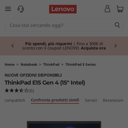
T
passa a contenuto principale
h
i
Currently displaying item 1 of 3
n
Più spendi, più risparmi
| Fino a 300€ di
sconto con il coupon LENOVO.
Acquista ora
k
P
Home
>
Notebook
>
ThinkPad
>
ThinkPad E Series
NUOVE OPZIONI DISPONIBILI
a
ThinkPad E15 Gen 4 (15" Intel)
d
(6)
Confronta prodotti simili
ri compatibili
Servizi
Recensioni
E
1