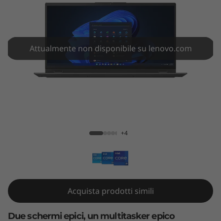
l
u
s
Attualmente non disponibile su lenovo.com
G
e
n
ThinkBook Plus Gen 3 (17" Intel)
3
+4
(
1
7
Acquista prodotti simili
"
Due schermi epici, un multitasker epico