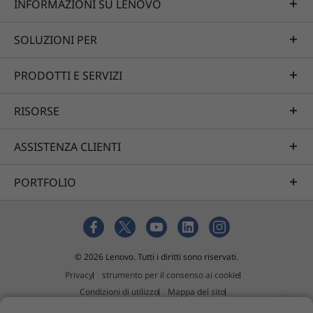
INFORMAZIONI SU LENOVO
70 Wh puoi lavorare tutto il giorno senza
interruzioni, anche con due schermi in
SOLUZIONI PER
movimento.
PRODOTTI E SERVIZI
RISORSE
ASSISTENZA CLIENTI
PORTFOLIO
© 2026 Lenovo. Tutti i diritti sono riservati.
Privacy
strumento per il consenso ai cookie
Condizioni di utilizzo
Mappa del sito
Policy sul materiale esterno ricevuto