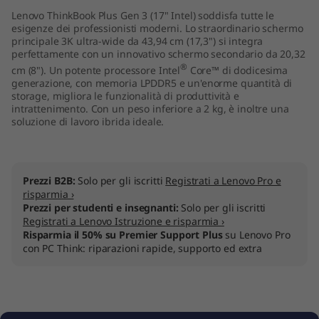
I
Lenovo ThinkBook Plus Gen 3 (17" Intel) soddisfa tutte le
esigenze dei professionisti moderni. Lo straordinario schermo
principale 3K ultra-wide da 43,94 cm (17,3") si integra
n
perfettamente con un innovativo schermo secondario da 20,32
®
cm (8"). Un potente processore Intel
Core™ di dodicesima
t
generazione, con memoria LPDDR5 e un'enorme quantità di
storage, migliora le funzionalità di produttività e
e
intrattenimento. Con un peso inferiore a 2 kg, è inoltre una
soluzione di lavoro ibrida ideale.
l
)
Prezzi B2B:
Solo per gli iscritti
Registrati a Lenovo Pro e
risparmia ›
Prezzi per studenti e insegnanti:
Solo per gli iscritti
Registrati a Lenovo Istruzione e risparmia ›
Risparmia il 50% su Premier Support Plus
su Lenovo Pro
con PC Think: riparazioni rapide, supporto ed extra