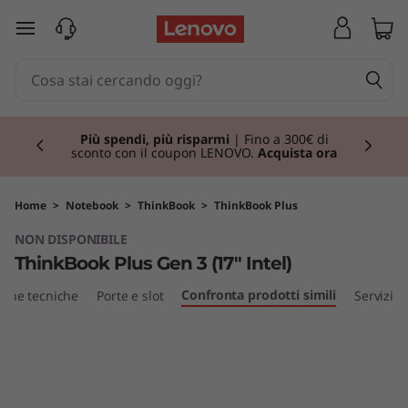
T
passa a contenuto principale
h
i
Currently displaying item 1 of 3
n
Più spendi, più risparmi
| Fino a 300€ di
sconto con il coupon LENOVO.
Acquista ora
k
B
Home
>
Notebook
>
ThinkBook
>
ThinkBook Plus
NON DISPONIBILE
o
ThinkBook Plus Gen 3 (17" Intel)
o
Confronta prodotti simili
iche tecniche
Porte e slot
Servizi
k
P