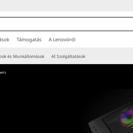
ások
Támogatás
A Lenovóról
opok és Munkállomások
AI Szolgáltatások
wers