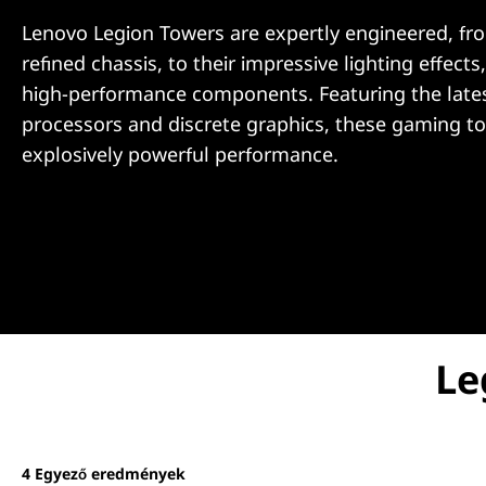
i
r
Lenovo Legion Towers are expertly engineered, fro
e
z
refined chassis, to their impressive lighting effects,
s
s
r
high-performance components. Featuring the late
e
processors and discrete graphics, these gaming to
explosively powerful performance.
Le
4
Egyező eredmények