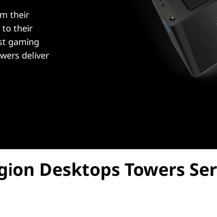
m their
 to their
st gaming
wers deliver
gion Desktops Towers Ser