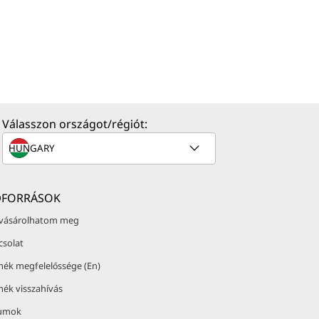
Válasszon országot/régiót:
ŐFORRÁSOK
 vásárolhatom meg
csolat
mék megfelelőssége (En)
mék visszahívás
umok