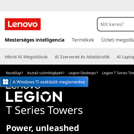
L
e
g
U
g
Mesterséges intelligencia
Termékek
Üzleti megold
i
r
á
o
Hibrid AI Megoldások
AI Szerverek és Adattárolók
AI Lapt
s
a
n
t
Kezdőlap
Asztali számítógépek
Legion Desktops
Legion T Series To
a
T
r
t
S
a
l
T Series Towers
e
o
m
r
t
Power, unleashed
ö