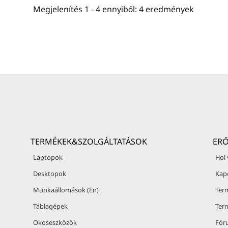
Megjelenítés
1 -
4
ennyiből:
4
eredmények
TERMÉKEK&SZOLGÁLTATÁSOK
ER
Laptopok
Hol
Desktopok
Kap
Munkaállomások (En)
Ter
Táblagépek
Ter
Okoseszközök
Fór