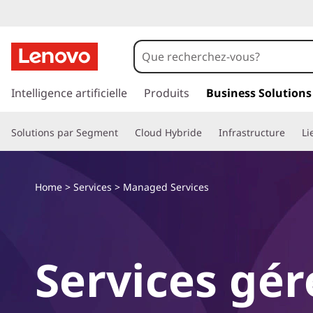
M
a
n
p
a
Intelligence artificielle
Produits
Business Solutions
a
s
s
g
Solutions par Segment
Cloud Hybride
Infrastructure
Li
e
r
e
a
u
d
Home
>
Services
> Managed Services
c
o
S
n
t
e
Services gér
e
n
r
u
p