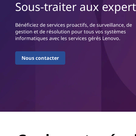
v
Sous-traiter aux exper
r
i
i
n
c
c
Bénéficiez de services proactifs, de surveillance, de
i
gestion et de résolution pour tous vos systèmes
e
p
informatiques avec les services gérés Lenovo.
a
s
l
Nous contacter