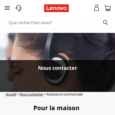
S
passer au contenu principal
a
l
e
s
S
Nous contacter
u
p
p
Accueil
>
Nous contacter
> Assistance commerciale
o
Pour la maison