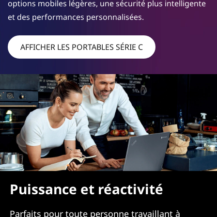
options mobiles légères, une sécurité plus intelligente
b
et des performances personnalisées.
o
AFFICHER LES PORTABLES SÉRIE C
o
k
s
Puissance et réactivité
Parfaits pour toute personne travaillant à