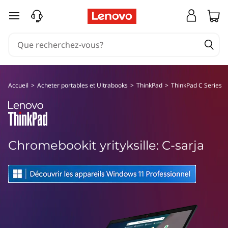
T
passer au contenu principal
h
i
n
Accueil
>
Acheter portables et Ultrabooks
>
ThinkPad
>
ThinkPad C Series
k
P
a
Chromebookit yrityksille: C-sarja
d
C
S