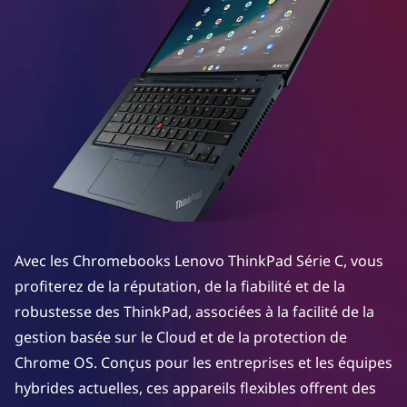
e
r
i
e
s
C
h
Avec les Chromebooks Lenovo ThinkPad Série C, vous
r
profiterez de la réputation, de la fiabilité et de la
o
robustesse des ThinkPad, associées à la facilité de la
gestion basée sur le Cloud et de la protection de
m
Chrome OS. Conçus pour les entreprises et les équipes
e
hybrides actuelles, ces appareils flexibles offrent des