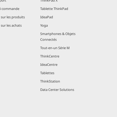
port
ThinkPad X
vi commande
Tablette ThinkPad
sur les produits
IdeaPad
sur les achats
Yoga
Smartphones & Objets
Connectés
Tout-en-un Série M
ThinkCentre
IdeaCentre
Tablettes
ThinkStation
Data Center Solutions