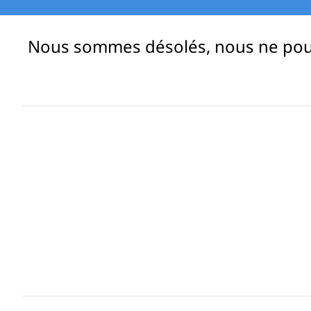
l
L
Nous sommes désolés, nous ne pouvo
a
p
t
o
p
s