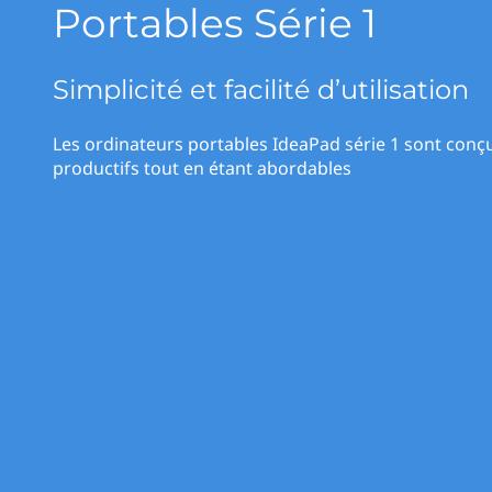
r
Portables Série 1
r
i
i
n
Simplicité et facilité d’utilisation
e
c
i
s
p
Les ordinateurs portables IdeaPad série 1 sont conç
a
productifs tout en étant abordables
P
l
e
r
s
o
n
a