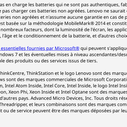
as en charge les batteries qui ne sont pas authentiques, f
pas charger ces batteries non agréées. Lenovo ne saurait
tteries non agréées et n'assume aucune garantie en cas de
ie est basée sur la méthodologie MobileMark® 2014 et const
 nombreux facteurs, dont la luminosité de l'écran, les applica
l'âge et le conditionnement de la batterie, et d’autres choix 
 essentielles fournies par Microsoft®
qui peuvent s'appliq
dows 7 et les éventuelles mises à niveau ascendantes/des
le des produits ou des services issus de tiers.
hinkCentre, ThinkStation et le logo Lenovo sont des marq
s sont des marques commerciales de Microsoft Corporation
om, Intel Atom Inside, Intel Core, Intel Inside, le logo Intel In
eon, Xeon Phi, Xeon Inside et Intel Optane sont des marque
s d'autres pays. Advanced Micro Devices, Inc. Tous droits ré
 Threadripper, et leurs combinaisons sont des marques com
it ou de service peuvent être des marques déposées par leu