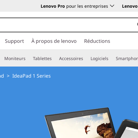
Lenovo Pro
pour les entreprises
Lenovo 
Support
À propos de lenovo
Réductions
Moniteurs
Tablettes
Accessoires
Logiciels
Smartpho
ad
>
IdeaPad 1 Series