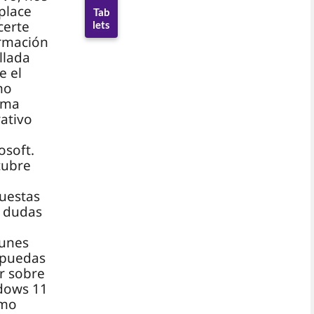
place
Tab
certe
lets
rmación
llada
e el
mo
ema
ativo
osoft.
cubre
uestas
s dudas
unes
 puedas
r sobre
dows 11
ómo