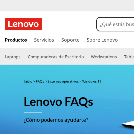
I
r
Servicios
Soporte
Sobre Lenovo
Productos
a
l
Laptops
Computadoras de Escritorio
Workstations
Tabl
c
o
n
t
Inicio
>
FAQs
>
Sistemas operativos
> Windows 11
e
n
Lenovo FAQs
i
d
o
p
¿Cómo podemos ayudarte?
r
i