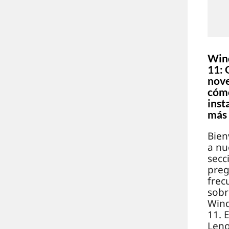
Win
11: 
nov
cóm
inst
más
Bien
a nu
secc
preg
frec
sobr
Win
11. 
Leno