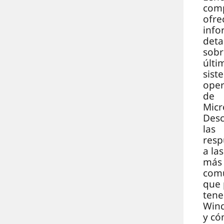
com
ofre
info
deta
sobr
últi
sist
oper
de
Micr
Des
las
resp
a la
más
com
que
tene
Win
y c