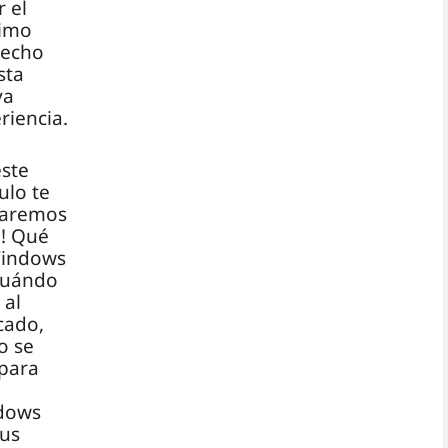
r el
imo
vecho
sta
va
riencia.
este
ulo te
taremos
! Qué
Windows
cuándo
 al
cado,
o se
para
dows
sus