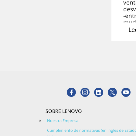
vent
desv
-ent
muc
tema
Le
son 
algu
los
cont
que
a tra
¿Qué 
sist
oper
Micr
SOBRE LENOVO
Wind
Si te
Nuestra Empresa
pre
Cumplimiento de normativas (en inglés de Estad
o qu