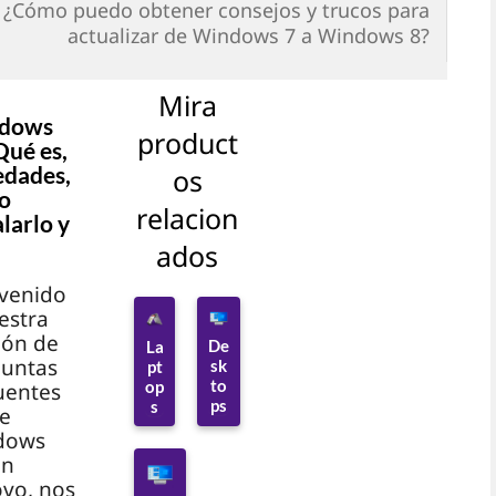
¿Cómo puedo obtener consejos y trucos para
actualizar de Windows 7 a Windows 8?
Mira
dows
product
Qué es,
edades,
os
o
relacion
alarlo y
ados
venido
estra
ión de
De
La
untas
sk
pt
to
op
uentes
ps
s
e
dows
En
vo, nos