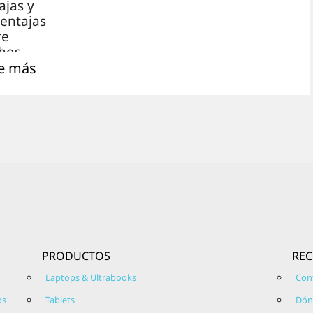
ajas y
entajas
re
hos
s más-,
e más
sólo
nos de
enidos
 vamos
tar.
es el
ema
ativo
osoft
PRODUCTOS
RE
ows 11?
 estás
Laptops & Ultrabooks
Con
guntand
os
Tablets
Dón
é es