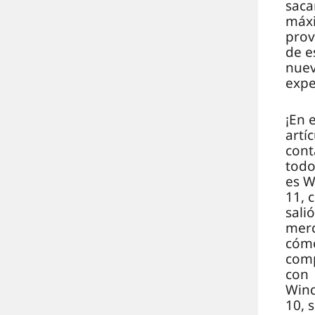
saca
máx
pro
de e
nue
expe
¡En 
artíc
con
todo
es 
11, 
salió
mer
cóm
com
con
Win
10, 