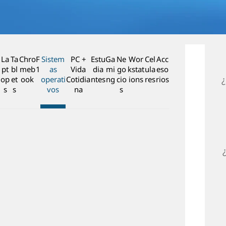
n
c
i
p
a
La
Ta
Chro
F
Sistem
PC +
Estu
Ga
Ne
Wor
Cel
Acc
l
pt
bl
meb
1
as
Vida
dia
mi
go
kstat
ula
eso
op
et
ook
operati
Cotidia
ntes
ng
cio
ions
res
rios
s
s
vos
na
s