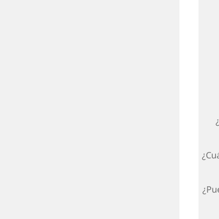
¿Cu
¿Pu