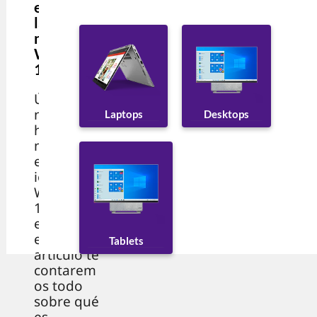
el
lanzamie
nto de
Windows
11
Últimame
nte, ha
Desktops
Laptops
habido
mucha
especulac
ión sobre
Windows
11. Por
eso, en
este
Tablets
artículo te
contarem
os todo
sobre qué