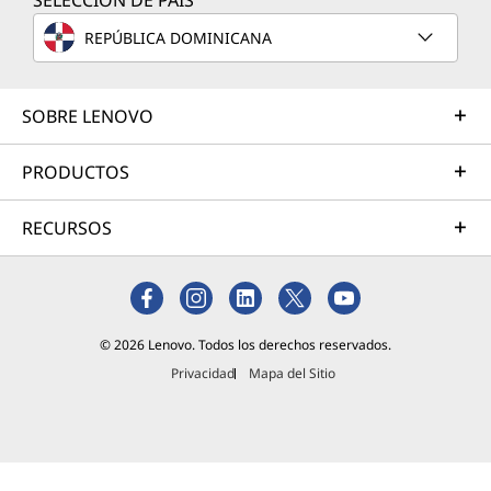
SELECCIÓN DE PAÍS
as?
REPÚBLICA DOMINICANA
Al
considera
SOBRE LENOVO
r
Windows
8 vs
PRODUCTOS
Windows
10,
RECURSOS
muchas
pregunta
s deben
formulars
e. ¿Estás
© 2026 Lenovo. Todos los derechos reservados.
compran
Privacidad
Mapa del Sitio
do un
nuevo
Lee más
dispositiv
o o
actualizan