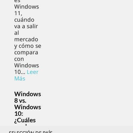
es
Windows
11,
cuándo
va a salir
al
mercado
y cómo se
compara
con
Windows
10...
Leer
Más
Windows
8 vs.
Windows
10:
¿Cuáles
son las
diferenci