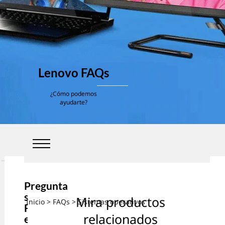
Lenovo FAQs
¿Cómo podemos
ayudarte?
Pregunta
s
Mira productos
Inicio
>
FAQs
> Sistemas operativos
Frecuent
relacionados
es sobre