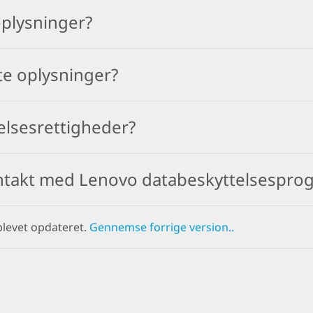
plysninger?
te oplysninger?
elsesrettigheder?
ntakt med Lenovo databeskyttelsespro
blevet opdateret.
Gennemse forrige version..