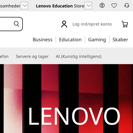
irksomheder
Lenovo Education
Store
Log ind/opret konto
Business
Education
Gaming
Skaber
lefon
Servere og lager
AI (Kunstig intelligens)
LENOVO