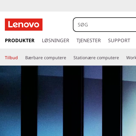
s
p
PRODUKTER
LØSNINGER
TJENESTER
SUPPORT
r
i
Tilbud
n
Bærbare computere
Stationære computere
Work
g
t
i
l
h
o
v
e
d
i
n
d