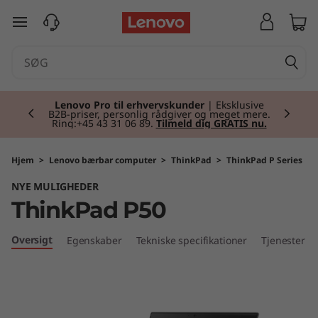
T
spring til hovedindhold
h
i
Currently displaying item 2 of 2
n
Lenovo Pro til erhvervskunder
| Eksklusive
B2B-priser, personlig rådgiver og meget mere.
Ring:+45 43 31 06 89.
Tilmeld dig GRATIS nu.
k
P
Hjem
>
Lenovo bærbar computer
>
ThinkPad
>
ThinkPad P Series
NYE MULIGHEDER
a
ThinkPad P50
d
Oversigt
Egenskaber
Tekniske specifikationer
Tjenester
P
5