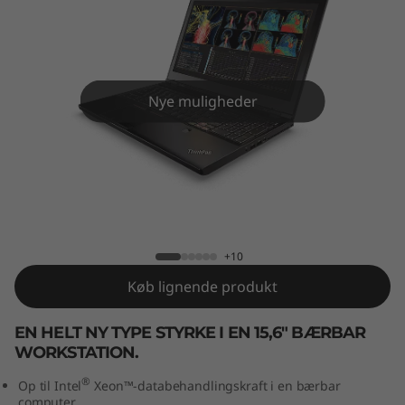
0
Nye muligheder
ThinkPad P50
+10
Køb lignende produkt
EN HELT NY TYPE STYRKE I EN 15,6" BÆRBAR
WORKSTATION.
®
Op til Intel
Xeon™-databehandlingskraft i en bærbar
computer