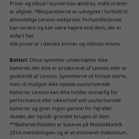
Priser og tilbud i kurven kan ændres, indtil ordren
er afgivet. *Besparelserne er udregnet i forhold til
ISV-certificering
almindelige Lenovo-webpriser. Forhandlerpriser
kan variere og kan være højere end dem, der er
Fordi de brancheprofessionelle kræver
anført her.
gennemprøvet performance og
Alle priser er i danske kroner og inklusiv moms
softwarestabilitet, testes og certificeres mere
end 100 applikationer af brancheførende,
Batteri
: Disse systemer understøtter ikke
uafhængige softwareforhandlere.
batterier, der ikke er produceret af Lenovo eller er
FHD-/4K-skærm med IPS-
godkendt af Lenovo. Systemerne vil fortsat starte,
teknologi
men vil muligvis ikke oplade uautoriserede
batterier. Lenovo kan ikke holdes ansvarlig for
performance eller sikkerhed ved uautoriserede
IPS (In-Plane Switching) LCD-skærme med høj
lysstyrke. IPS-teknologien giver mulighed for
batterier og giver ingen garanti for fejl eller
levende farver og næsten 180 grader store
skader, der opstår grundet brugen af dem.
visningsvinkler.
**Batteridriftstiden er baseret på MobileMark®
2014-metodologien og er et estimeret maksimum.
®