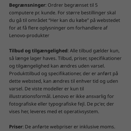
startinvestering, der sikrer et forudsigeligt budget og
Begrænsninger
: Ordrer begrænset til 5
massive besparelser på 28 til 80 %. Vores
computere pr. kunde. For større bestillinger skal
teknologitroldmænd, der er bevæbnet med Lenovos
du gå til området “Her kan du købe” på webstedet
banebrydende diagnostiske værktøjer, afslører skjulte
for at få flere oplysninger om forhandlere af
skader og giver dig en garanti med spænding!
Lenovo-produkter
Smart Performance
Tilbud og tilgængelighed
: Alle tilbud gælder kun,
så længe lager haves. Tilbud, priser, specifikationer
Lenovo Smart Performance forbedrer din
og tilgængelighed kan ændres uden varsel.
computeroplevelse! Giv din computer flere kræfter, og
Produkttilbud og specifikationer, der er anført på
få problemfri drift og lynhurtig start. Nyd en hurtigere
dette websted, kan ændres til enhver tid og uden
og mere pålidelig internetoplevelse med optimerede
varsel. De viste modeller er kun til
tilslutningsmuligheder. Beskyt din it-investering ved
afværge adware, malware og andre trusler med en
illustrationsformål. Lenovo er ikke ansvarlig for
forbedret sikkerhedsløsning. Slip potentialet løs på en
fotografiske eller typografiske fejl. De pc'er, der
spændende virtuel rejse!
vises her, leveres med et operativsystem.
Tastatur i fuld størrelse, som kan tåle spildt væske, og touchpad optimeret
til Windows og arbejdsstationsprogrammer
Priser
: De anførte webpriser er inklusive moms.