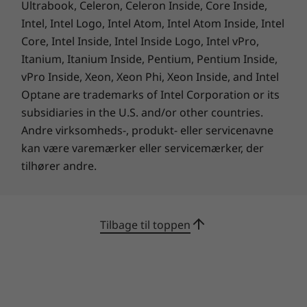
Ultrabook, Celeron, Celeron Inside, Core Inside,
Intel, Intel Logo, Intel Atom, Intel Atom Inside, Intel
Core, Intel Inside, Intel Inside Logo, Intel vPro,
Itanium, Itanium Inside, Pentium, Pentium Inside,
vPro Inside, Xeon, Xeon Phi, Xeon Inside, and Intel
Optane are trademarks of Intel Corporation or its
subsidiaries in the U.S. and/or other countries.
Andre virksomheds-, produkt- eller servicenavne
ISV-certificering
kan være varemærker eller servicemærker, der
tilhører andre.
Fordi de brancheprofessionelle kræver
gennemprøvet ydeevne og softwarestabilitet,
testes og certificeres mere end 100
applikationer af brancheførende, uafhængige
Tilbage til toppen
softwareforhandlere.