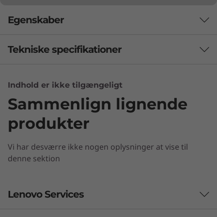
Egenskaber
Tekniske specifikationer
Indhold er ikke tilgængeligt
Brand
Sammenlign lignende
thinkpad
produkter
Vi har desværre ikke nogen oplysninger at vise til
denne sektion
Lenovo Services
Kraftfuld ydeevne
En pc med en ydeevne, du ikke havde troet