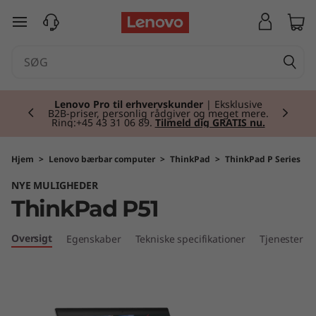
T
spring til hovedindhold
h
i
Currently displaying item 2 of 2
n
Lenovo Pro til erhvervskunder
| Eksklusive
B2B-priser, personlig rådgiver og meget mere.
Ring:+45 43 31 06 89.
Tilmeld dig GRATIS nu.
k
P
Hjem
>
Lenovo bærbar computer
>
ThinkPad
>
ThinkPad P Series
NYE MULIGHEDER
a
ThinkPad P51
d
Oversigt
Egenskaber
Tekniske specifikationer
Tjenester
P
5