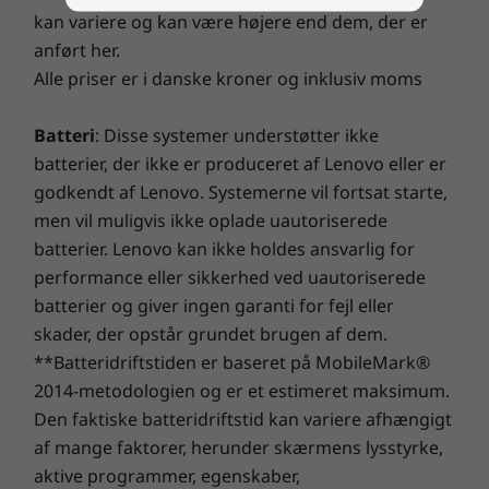
kan variere og kan være højere end dem, der er
på samme tid understøtter skærme med høj
opløsning og dataenheder med stor ydeevne
anført her.
via den samme kompakte port.
Alle priser er i danske kroner og inklusiv moms
Batteri
: Disse systemer understøtter ikke
batterier, der ikke er produceret af Lenovo eller er
godkendt af Lenovo. Systemerne vil fortsat starte,
men vil muligvis ikke oplade uautoriserede
batterier. Lenovo kan ikke holdes ansvarlig for
performance eller sikkerhed ved uautoriserede
batterier og giver ingen garanti for fejl eller
skader, der opstår grundet brugen af dem.
**Batteridriftstiden er baseret på MobileMark®
2014-metodologien og er et estimeret maksimum.
Den faktiske batteridriftstid kan variere afhængigt
Imponerende indbyggede egenskaber
af mange faktorer, herunder skærmens lysstyrke,
aktive programmer, egenskaber,
ThinkPad P51 er udstyret med Lenovos