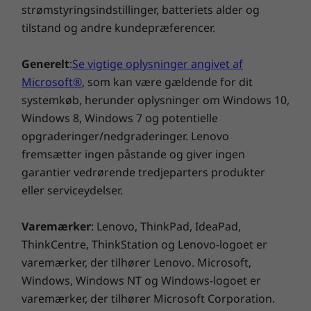
strømstyringsindstillinger, batteriets alder og
prisbelønnede tastatur, som er forbedret med
tilstand og andre kundepræferencer.
et nydesignet Touchpad. Det legendariske,
ergonomiske ThinkPad-tastatur i fuld
størrelse, som tåler spildt væske, er kendt for
Generelt
:
Se vigtige oplysninger angivet af
hele rækken af taster, en fremragende
Microsoft®
, som kan være gældende for dit
®
fornemmelse og en TrackPoint
-pegeenhed.
systemkøb, herunder oplysninger om Windows 10,
Fordi du kræver gennemprøvet ydeevne og
Windows 8, Windows 7 og potentielle
softwarestabilitet sikrer Lenovo, at mere end
opgraderinger/nedgraderinger. Lenovo
100 applikationer er ISV-certificerede. For at
fremsætter ingen påstande og giver ingen
opnå ægte mobilitet skal du konfigurere din
garantier vedrørende tredjeparters produkter
bærbare computer med WWAN-tilslutning, så
eller serviceydelser.
du kan få adgang til 3G- eller 4G-netværk
leveret af en tredjepartsudbyder af
Varemærker
: Lenovo, ThinkPad, IdeaPad,
mobiltelefonservice (abonnement kræves).
ThinkCentre, ThinkStation og Lenovo-logoet er
varemærker, der tilhører Lenovo. Microsoft,
Windows, Windows NT og Windows-logoet er
varemærker, der tilhører Microsoft Corporation.