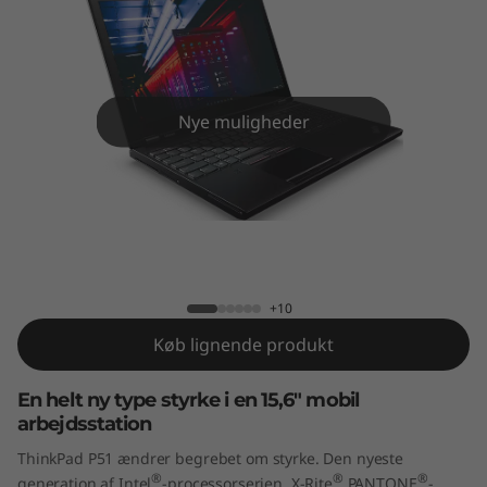
1
Nye muligheder
ThinkPad P51
+10
Køb lignende produkt
En helt ny type styrke i en 15,6" mobil
arbejdsstation
ThinkPad P51 ændrer begrebet om styrke. Den nyeste
®
®
®
generation af Intel
-processorserien, X-Rite
PANTONE
-