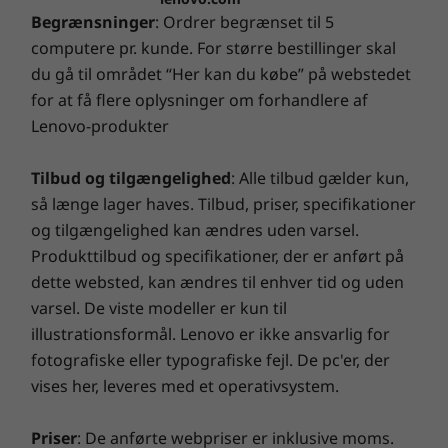
Dolby
Audio Premium-software
startinvestering, der sikrer et forudsigeligt budget og
dvaletilstand. Med flere processorkerner og
Begrænsninger
: Ordrer begrænset til 5
massive besparelser på 28 til 80 %. Vores
batterilevetid hele dagen holder denne laptop
computere pr. kunde. For større bestillinger skal
Vægt
8
-
RJ45
teknologitroldmænd, der er bevæbnet med Lenovos
dig i gang.
du gå til området “Her kan du købe” på webstedet
Vejer fra 1,99 kg
banebrydende diagnostiske værktøjer, afslører skjulte
for at få flere oplysninger om forhandlere af
skader og giver dig en garanti med spænding!
9
-
Smart Card-læser
Mål (H x B x D)
Lenovo-produkter
21 mm x 366,5 mm x 250 mm / 0,83" x 14,43" x 9,84"
Smart Performance
Tilbud og tilgængelighed
: Alle tilbud gælder kun,
10
-
Hovedtelefon-/mikrofonkombinationsstik
Porte og stik
så længe lager haves. Tilbud, priser, specifikationer
Lenovo Smart Performance forbedrer din
2 x USB-A 3.2 generation 2
og tilgængelighed kan ændres uden varsel.
computeroplevelse! Giv din computer flere kræfter, og
11
-
USB-A 3.2 Gen 2
USB-C 3.2 Gen 2
Produkttilbud og specifikationer, der er anført på
få problemfri drift og lynhurtig start. Nyd en hurtigere
USB-C 3.2 Gen 1
dette websted, kan ændres til enhver tid og uden
og mere pålidelig internetoplevelse med optimerede
HDMI 2.0
varsel. De viste modeller er kun til
tilslutningsmuligheder. Beskyt din it-investering ved
12
-
Kensington-låseport
RJ45
afværge adware, malware og andre trusler med en
illustrationsformål. Lenovo er ikke ansvarlig for
MicroSD-kortlæser
forbedret sikkerhedsløsning. Slip potentialet løs på en
fotografiske eller typografiske fejl. De pc'er, der
Hovedtelefon-/mikrofonkombinationsstik
spændende virtuel rejse!
vises her, leveres med et operativsystem.
Ekstraudstyr: Smart Card-læser
Ekstraudstyr: Nano SIM-kortlæser
Priser
: De anførte webpriser er inklusive moms.