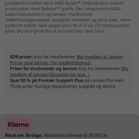
problemfrit takket være AMD Ryzen™ 5000-seriens mobile
M
processorer med Radeon™-grafik. Den integrerede AMD-
sikkerhedsplatform og Lenovo ThinkShield-
D
sikkerhedsegenskaber beskytter enheden og dine data, mens
batteriet holder hele dagen plus Wi-Fi 6 og LTE (ekstraudstyr)
giver dig mulighed for at arbejde hvor som helst.
)
B2B-priser:
Kun for medlemmer
Bliv medlem af Lenovo
Pro og spar penge › Ny medlemsbonus!
Priser for studerende og lærere:
Kun for medlemmer
Bliv
medlem af Lenovo Education og spar ›
Spar 50 % på Premier Support Plus
på Lenovo Pro med
Think-pc'er: hurtige reparationer, support og ekstra
Betal om 30 dage.
Maksimal ordreværdi 50.000 kr.