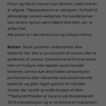
Robust sikkerhed
Certificeringer
Priser og tilbud i kurven kan ændres, indtil ordren
®
er afgivet. *Besparelserne er udregnet i forhold til
EPEAT
Gold
L15 Gen 2 bærbar computer er opdateret med
®
Energy Star
8.0
almindelige Lenovo-webpriser. Forhandlerpriser
indbyggede ThinkShield-sikkerhedsløsninger
kan variere og kan være højere end dem, der er
plus AMD-sikkerhed. Ud over et
Specifikationer kan variere afhængigt af området/modellen.
anført her.
privatlivsdæksel til webkamera, Smart Power
Alle priser er i danske kroner og inklusiv moms
On med fingeraftrykslæser med match-on-
chip-berøring og diskret Trusted Platform
Module (dTPM) 2.0-chip, får du fordel af
Batteri
: Disse systemer understøtter ikke
adskillige forsvarslag.
batterier, der ikke er produceret af Lenovo eller er
godkendt af Lenovo. Systemerne vil fortsat starte,
Testet for robusthed
men vil muligvis ikke oplade uautoriserede
batterier. Lenovo kan ikke holdes ansvarlig for
ThinkPad L15 Gen 2 er testet efter 12 militære
performance eller sikkerhed ved uautoriserede
testkrav og mere end 200
batterier og giver ingen garanti for fejl eller
kvalitetskontrolpunkter for at sikre, at den
skader, der opstår grundet brugen af dem.
virker uden problemer selv under ekstreme
forhold. Fra den arktiske vildmark til ørkenens
**Batteridriftstiden er baseret på MobileMark®
sandstorme, under forhold uden tyngdekraft
2014-metodologien og er et estimeret maksimum.