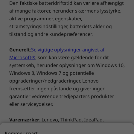
og for spildte væsker og tab. Du kan være
Den faktiske batteridriftstid kan variere afhængigt
sikker på, at disse bærbare computere kan
af mange faktorer, herunder skærmens lysstyrke,
klare det, du kommer ud for.
aktive programmer, egenskaber,
strømstyringsindstillinger, batteriets alder og
tilstand og andre kundepræferencer.
Generelt
:
Se vigtige oplysninger angivet af
Microsoft®
, som kan være gældende for dit
systemkøb, herunder oplysninger om Windows 10,
Windows 8, Windows 7 og potentielle
opgraderinger/nedgraderinger. Lenovo
fremsætter ingen påstande og giver ingen
garantier vedrørende tredjeparters produkter
eller serviceydelser.
Varemærker
: Lenovo, ThinkPad, IdeaPad,
ThinkCentre, ThinkStation og Lenovo-logoet er
Køb denne computer, og få en
Kommer snart