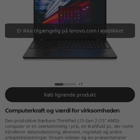
5
G
e
Er ikke tilgængelig på lenovo.com i øjeblikket
n
2
(
ThinkPad L15 Gen 2 (15″, AMD)
1
+7
5
Køb lignende produkt
″
Computerkraft og værdi for virksomheden
,
Den produktive bærbare ThinkPad L15 Gen 2 (15" AMD)-
computer er en overkommelig i pris, en kraftfuld pc, der nemt
A
håndterer dataindtastning, økonomi, regnskab og andre
arbejdsbelastninger. Stream videoer og lav præsentationer