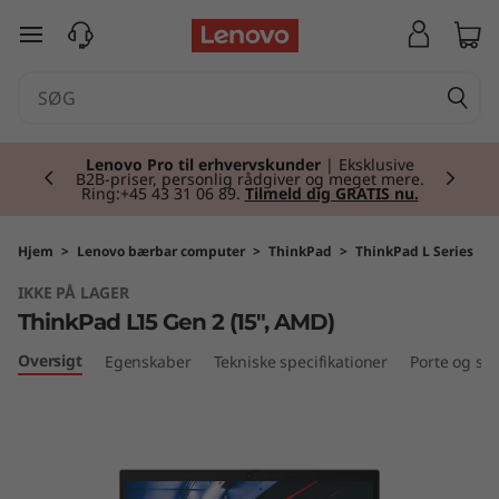
T
spring til hovedindhold
h
i
Currently displaying item 2 of 2
n
Lenovo Pro til erhvervskunder
| Eksklusive
B2B-priser, personlig rådgiver og meget mere.
Ring:+45 43 31 06 89.
Tilmeld dig GRATIS nu.
k
P
Hjem
>
Lenovo bærbar computer
>
ThinkPad
>
ThinkPad L Series
IKKE PÅ LAGER
a
ThinkPad L15 Gen 2 (15″, AMD)
d
Oversigt
Egenskaber
Tekniske specifikationer
Porte og slo
L
1