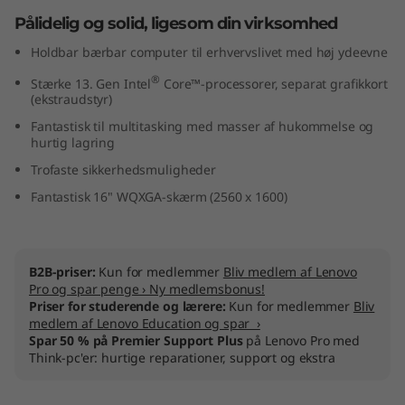
Pålidelig og solid, ligesom din virksomhed
Holdbar bærbar computer til erhvervslivet med høj ydeevne
®
Stærke 13.
Gen Intel
Core™-processorer, separat grafikkort
(ekstraudstyr)
Fantastisk til multitasking med masser af hukommelse og
hurtig lagring
Trofaste sikkerhedsmuligheder
Fantastisk 16" WQXGA-skærm (2560 x 1600)
B2B-priser:
Kun for medlemmer
Bliv medlem af Lenovo
Pro og spar penge › Ny medlemsbonus!
Priser for studerende og lærere:
Kun for medlemmer
Bliv
medlem af Lenovo Education og spar ›
Spar 50 % på Premier Support Plus
på Lenovo Pro med
Think-pc'er: hurtige reparationer, support og ekstra