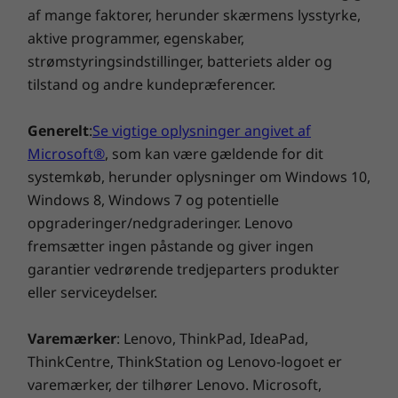
USB-A 3.2 og 2.0 og Thunderbolt™ 4, for at
af mange faktorer, herunder skærmens lysstyrke,
nævne nogle få. Opret trådløs forbindelse
aktive programmer, egenskaber,
BÆREDYGTIGHED
uden problemer med Wi-Fi 6E og Bluetooth®
strømstyringsindstillinger, batteriets alder og
5.0, og stol på dobbeltmikrofoner og et FHD +
tilstand og andre kundepræferencer.
Certificeringer/registreringer
IR-hybridwebkamera (med dæksel til at lukke
af for webkameraet) til samarbejde.
®
ENERGY STAR
8.0
Generelt
:
Se vigtige oplysninger angivet af
®
EPEAT
Gold, hvor det er relevant*
Microsoft®
, som kan være gældende for dit
TCO 9.0
systemkøb, herunder oplysninger om Windows 10,
RoHS, lav halogen
Windows 8, Windows 7 og potentielle
TÜV Rheinland Low Blue Light
opgraderinger/nedgraderinger. Lenovo
FSC-emballage
fremsætter ingen påstande og giver ingen
garantier vedrørende tredjeparters produkter
*Besøg
for at se registreringsstatus efter
www.epeat.net
eller serviceydelser.
land.
Varemærker
: Lenovo, ThinkPad, IdeaPad,
ANDRE OPLYSNINGER
ThinkCentre, ThinkStation og Lenovo-logoet er
varemærker, der tilhører Lenovo. Microsoft,
Sikkerhed