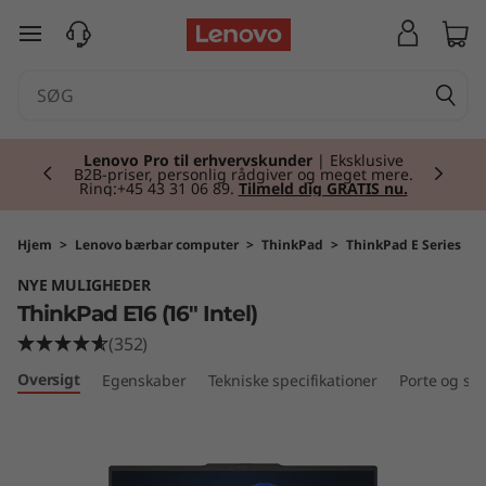
T
spring til hovedindhold
h
i
Currently displaying item 2 of 2
n
Lenovo Pro til erhvervskunder
| Eksklusive
B2B-priser, personlig rådgiver og meget mere.
Ring:+45 43 31 06 89.
Tilmeld dig GRATIS nu.
k
P
Hjem
>
Lenovo bærbar computer
>
ThinkPad
>
ThinkPad E Series
NYE MULIGHEDER
a
ThinkPad E16 (16" Intel)
d
(352)
Oversigt
Egenskaber
Tekniske specifikationer
Porte og slo
E
1