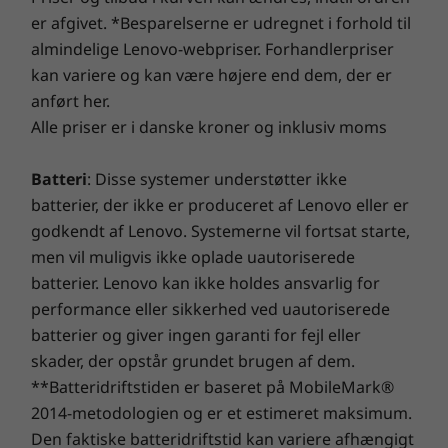
afværge adware, malware og andre trusler med en
Display
er afgivet. *Besparelserne er udregnet i forhold til
forbedret sikkerhedsløsning. Slip potentialet løs på en
16″ WQXGA (2560 x 1600), IPS, 400 nits, 100% sRGB,
almindelige Lenovo-webpriser. Forhandlerpriser
spændende virtuel rejse!
optional touchscreen, 91.2% screen-to-body ratio, TÜV
kan variere og kan være højere end dem, der er
Rheinland Low Blue Light-certified
anført her.
16″ WUXGA (1920 x 1200), IPS, 300 nits, 100% sRGB,
Alle priser er i danske kroner og inklusiv moms
45% NTSC, optional touchscreen, 91.2% screen-to-body
ratio, TÜV Rheinland Low Blue Light-certified
Batteri
: Disse systemer understøtter ikke
batterier, der ikke er produceret af Lenovo eller er
Vægt
godkendt af Lenovo. Systemerne vil fortsat starte,
Vejer fra 1,76 kg (plastik)
men vil muligvis ikke oplade uautoriserede
Vejer fra 1,97 kg (metal)
batterier. Lenovo kan ikke holdes ansvarlig for
Farve
performance eller sikkerhed ved uautoriserede
Bliv forbundet og forbliv forbundet
batterier og giver ingen garanti for fejl eller
Graphite Black
Flere tilslutningsmuligheder betyder mere
skader, der opstår grundet brugen af dem.
effektivt arbejde. ThinkPad E16 indeholder alle
Materialer og finish
**Batteridriftstiden er baseret på MobileMark®
de porte, der er nødvendige til eksternt udstyr
Anodiseret aluminium på topdæksel
2014-metodologien og er et estimeret maksimum.
og bedre samarbejde, herunder USB-C 3.2,
Ekstraudstyr: Polykarbonatplast på bunddæksel
Den faktiske batteridriftstid kan variere afhængigt