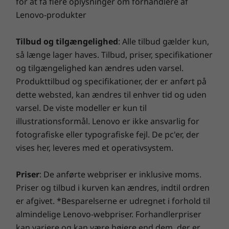
for at få flere oplysninger om forhandlere af
skader og giver dig en garanti med spænding!
Løkke til hængelås
Lenovo-produkter
Smart USB Protection
Smart Performance
Tilbud og tilgængelighed
: Alle tilbud gælder kun,
så længe lager haves. Tilbud, priser, specifikationer
I/O-porte på forsiden
Lenovo Smart Performance forbedrer din
og tilgængelighed kan ændres uden varsel.
computeroplevelse! Giv din computer flere kræfter, og
2 x USB 3.1 generation 1 (1 til hurtig opladning)
Produkttilbud og specifikationer, der er anført på
få problemfri drift og lynhurtig start. Nyd en hurtigere
2 lydstik
dette websted, kan ændres til enhver tid og uden
og mere pålidelig internetoplevelse med optimerede
varsel. De viste modeller er kun til
tilslutningsmuligheder. Beskyt din it-investering ved
I/O-porte på bagsiden
afværge adware, malware og andre trusler med en
illustrationsformål. Lenovo er ikke ansvarlig for
forbedret sikkerhedsløsning. Slip potentialet løs på en
3 x USB 2.0
fotografiske eller typografiske fejl. De pc'er, der
spændende virtuel rejse!
USB 3.1 generation 1
vises her, leveres med et operativsystem.
2 x DisplayPort™
Punch-out som ekstraudstyr
Priser
: De anførte webpriser er inklusive moms.
(VGA/HDMI™/DisplayPort™/seriel port)
Priser og tilbud i kurven kan ændres, indtil ordren
RJ45
er afgivet. *Besparelserne er udregnet i forhold til
Lyd
almindelige Lenovo-webpriser. Forhandlerpriser
kan variere og kan være højere end dem, der er