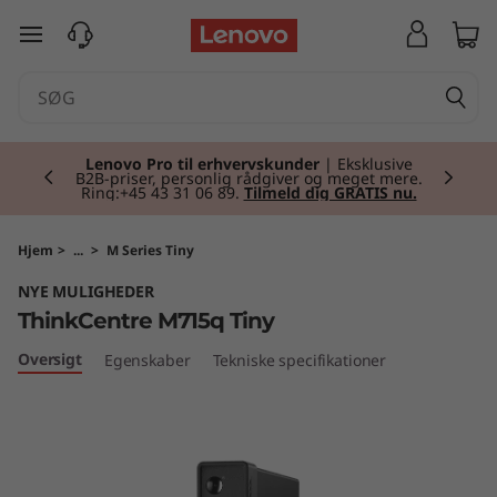
T
spring til hovedindhold
h
i
Currently displaying item 2 of 2
n
Lenovo Pro til erhvervskunder
| Eksklusive
B2B-priser, personlig rådgiver og meget mere.
Ring:+45 43 31 06 89.
Tilmeld dig GRATIS nu.
k
C
Hjem
>
...
>
M Series Tiny
NYE MULIGHEDER
e
ThinkCentre M715q Tiny
n
Oversigt
Egenskaber
Tekniske specifikationer
t
r