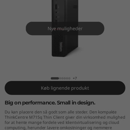
e
M
7
Nye muligheder
1
5
q
ThinkCentre M715q Tiny
T
+7
i
Køb lignende produkt
n
Big on performance. Small in design.
y
Du kan placere den så godt som alle steder. Den kompakte
ThinkCentre M715q Thin Client giver din virksomhed mulighed
for at hente mange fordele ved klientvirtualisering og cloud
computing, herunder lavere omkostninger og nemmere