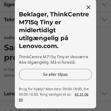
Egenskaber
Beklager, ThinkCentre
Tekniske specifikationer
M715q Tiny er
midlertidigt
utilgængelig på
Indhold er ikke tilgængeligt
Processor
Lenovo.com.
Sammenlign lignende
Op til AMD Ryzen™ 3 Pro
produkter
ThinkCentre M715q Tiny er desværre
Operativsystem
ikke tilgængelig. Må vi foreslå:
Op til Windows 10 Pro
Vi har desværre ikke nogen oplysninger at vise til
Se eller tilpas
denne sektion
Hukommelse
2 x DDR4 2666 MHz SODIMM (32 GB maks.)
Brug for hjælp? Man-tors: 09:00-18:00, fre:
Lenovo Services
Lige så sej, som den er lille
09:00-16:00. Ring venligst til os:
43 31 06
Lager
89
32 GB M.2 SATA SSD
M715q Tiny er bygget til at klare ethvert miljø.
128 GB M.2 PCIe SSD
Den er testet efter militære testspecifikationer